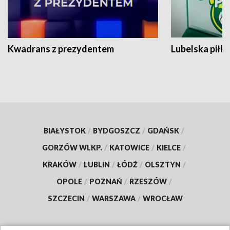
Kwadrans z prezydentem
Lubelska piłk
BIAŁYSTOK
/
BYDGOSZCZ
/
GDAŃSK
/
GORZÓW WLKP.
/
KATOWICE
/
KIELCE
/
KRAKÓW
/
LUBLIN
/
ŁÓDŹ
/
OLSZTYN
/
OPOLE
/
POZNAŃ
/
RZESZÓW
/
SZCZECIN
/
WARSZAWA
/
WROCŁAW