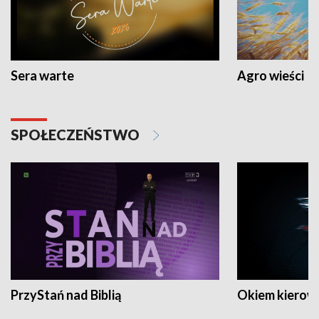
Sera warte
Agro wieści
SPOŁECZEŃSTWO
PrzyStań nad Biblią
Okiem kierow