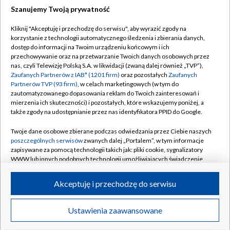
Szanujemy Twoją prywatność
Dołącz do nas:
Kliknij "Akceptuję i przechodzę do serwisu", aby wyrazić zgody na
korzystanie z technologii automatycznego śledzenia i zbierania danych,
TVP
dostęp do informacji na Twoim urządzeniu końcowym i ich
Abonament TVP
przechowywanie oraz na przetwarzanie Twoich danych osobowych przez
Regulamin TVP
nas, czyli Telewizję Polską S.A. w likwidacji (zwaną dalej również „TVP”),
Emisja w TVP
Polityka prywatności
Zaufanych Partnerów z IAB* (1201 firm)
oraz pozostałych
Zaufanych
Partnerów TVP (93 firm)
, w celach marketingowych (w tym do
Centrum informacji TVP
Moje zgody
zautomatyzowanego dopasowania reklam do Twoich zainteresowań i
mierzenia ich skuteczności) i pozostałych, które wskazujemy poniżej, a
Naziemna Telewizja Cyfrowa
Pomoc
także zgody na udostępnianie przez nas identyfikatora PPID do Google.
Sklep TVP
Biuro reklamy
Twoje dane osobowe zbierane podczas odwiedzania przez Ciebie naszych
Rada Programowa
Kontakt
poszczególnych serwisów
zwanych dalej „Portalem”, w tym informacje
zapisywane za pomocą technologii takich jak: pliki cookie, sygnalizatory
System NOS
WWW lub innych podobnych technologii umożliwiających świadczenie
dopasowanych i bezpiecznych usług, personalizację treści oraz reklam,
Informacje o nadawcy
Kanały
udostępnianie funkcji mediów społecznościowych oraz analizowanie
Akceptuję i przechodzę do serwisu
ruchu w Internecie.
Program dla prasy
©2026 Telewizja Polska S.A. w likwidacji
Biuro Reklamy
Twoje dane osobowe zbierane podczas odwiedzania przez Ciebie
Ustawienia zaawansowane
poszczególnych serwisów
na Portalu, takie jak adresy IP, identyfikatory
Ogłoszenie przetargowe
Twoich urządzeń końcowych i identyfikatory plików cookie, informacje o