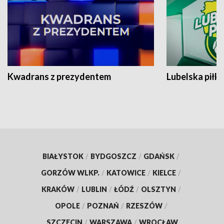
Kwadrans z prezydentem
Lubelska piłk
BIAŁYSTOK
/
BYDGOSZCZ
/
GDAŃSK
/
GORZÓW WLKP.
/
KATOWICE
/
KIELCE
/
KRAKÓW
/
LUBLIN
/
ŁÓDŹ
/
OLSZTYN
/
OPOLE
/
POZNAŃ
/
RZESZÓW
/
SZCZECIN
/
WARSZAWA
/
WROCŁAW