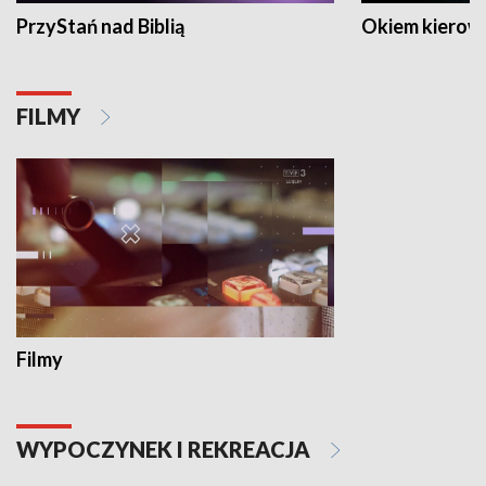
PrzyStań nad Biblią
Okiem kierow
FILMY
Filmy
WYPOCZYNEK I REKREACJA