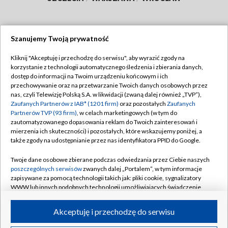
Szanujemy Twoją prywatność
Dołącz do nas:
Kliknij "Akceptuję i przechodzę do serwisu", aby wyrazić zgody na
korzystanie z technologii automatycznego śledzenia i zbierania danych,
TVP
dostęp do informacji na Twoim urządzeniu końcowym i ich
Abonament TVP
przechowywanie oraz na przetwarzanie Twoich danych osobowych przez
Regulamin TVP
nas, czyli Telewizję Polską S.A. w likwidacji (zwaną dalej również „TVP”),
Emisja w TVP
Polityka prywatności
Zaufanych Partnerów z IAB* (1201 firm)
oraz pozostałych
Zaufanych
Partnerów TVP (93 firm)
, w celach marketingowych (w tym do
Centrum informacji TVP
Moje zgody
zautomatyzowanego dopasowania reklam do Twoich zainteresowań i
mierzenia ich skuteczności) i pozostałych, które wskazujemy poniżej, a
Naziemna Telewizja Cyfrowa
Pomoc
także zgody na udostępnianie przez nas identyfikatora PPID do Google.
Sklep TVP
Biuro reklamy
Twoje dane osobowe zbierane podczas odwiedzania przez Ciebie naszych
Rada Programowa
Kontakt
poszczególnych serwisów
zwanych dalej „Portalem”, w tym informacje
zapisywane za pomocą technologii takich jak: pliki cookie, sygnalizatory
System NOS
WWW lub innych podobnych technologii umożliwiających świadczenie
dopasowanych i bezpiecznych usług, personalizację treści oraz reklam,
Informacje o nadawcy
Kanały
udostępnianie funkcji mediów społecznościowych oraz analizowanie
Akceptuję i przechodzę do serwisu
ruchu w Internecie.
Program dla prasy
©2026 Telewizja Polska S.A. w likwidacji