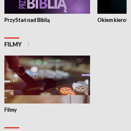
PrzyStań nad Biblią
Okiem kierow
FILMY
Filmy