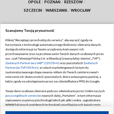
OPOLE
/
POZNAŃ
/
RZESZÓW
/
SZCZECIN
/
WARSZAWA
/
WROCŁAW
Szanujemy Twoją prywatność
Dołącz do nas:
Kliknij "Akceptuję i przechodzę do serwisu", aby wyrazić zgody na
korzystanie z technologii automatycznego śledzenia i zbierania danych,
TVP
dostęp do informacji na Twoim urządzeniu końcowym i ich
Abonament TVP
przechowywanie oraz na przetwarzanie Twoich danych osobowych przez
Regulamin TVP
nas, czyli Telewizję Polską S.A. w likwidacji (zwaną dalej również „TVP”),
Emisja w TVP
Polityka prywatności
Zaufanych Partnerów z IAB* (1201 firm)
oraz pozostałych
Zaufanych
Partnerów TVP (93 firm)
, w celach marketingowych (w tym do
Centrum informacji TVP
Moje zgody
zautomatyzowanego dopasowania reklam do Twoich zainteresowań i
mierzenia ich skuteczności) i pozostałych, które wskazujemy poniżej, a
Naziemna Telewizja Cyfrowa
Pomoc
także zgody na udostępnianie przez nas identyfikatora PPID do Google.
Sklep TVP
Biuro reklamy
Twoje dane osobowe zbierane podczas odwiedzania przez Ciebie naszych
Rada Programowa
Kontakt
poszczególnych serwisów
zwanych dalej „Portalem”, w tym informacje
zapisywane za pomocą technologii takich jak: pliki cookie, sygnalizatory
System NOS
WWW lub innych podobnych technologii umożliwiających świadczenie
dopasowanych i bezpiecznych usług, personalizację treści oraz reklam,
Informacje o nadawcy
Kanały
udostępnianie funkcji mediów społecznościowych oraz analizowanie