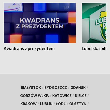
Kwadrans z prezydentem
Lubelska piłk
BIAŁYSTOK
/
BYDGOSZCZ
/
GDAŃSK
/
GORZÓW WLKP.
/
KATOWICE
/
KIELCE
/
KRAKÓW
/
LUBLIN
/
ŁÓDŹ
/
OLSZTYN
/