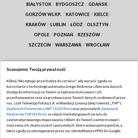
BIAŁYSTOK
/
BYDGOSZCZ
/
GDAŃSK
/
GORZÓW WLKP.
/
KATOWICE
/
KIELCE
/
KRAKÓW
/
LUBLIN
/
ŁÓDŹ
/
OLSZTYN
/
OPOLE
/
POZNAŃ
/
RZESZÓW
/
SZCZECIN
/
WARSZAWA
/
WROCŁAW
Szanujemy Twoją prywatność
Dołącz do nas:
Kliknij "Akceptuję i przechodzę do serwisu", aby wyrazić zgody na
korzystanie z technologii automatycznego śledzenia i zbierania danych,
TVP
dostęp do informacji na Twoim urządzeniu końcowym i ich
Abonament TVP
przechowywanie oraz na przetwarzanie Twoich danych osobowych przez
Regulamin TVP
nas, czyli Telewizję Polską S.A. w likwidacji (zwaną dalej również „TVP”),
Emisja w TVP
Polityka prywatności
Zaufanych Partnerów z IAB* (1201 firm)
oraz pozostałych
Zaufanych
Partnerów TVP (93 firm)
, w celach marketingowych (w tym do
Centrum informacji TVP
Moje zgody
zautomatyzowanego dopasowania reklam do Twoich zainteresowań i
mierzenia ich skuteczności) i pozostałych, które wskazujemy poniżej, a
Naziemna Telewizja Cyfrowa
Pomoc
także zgody na udostępnianie przez nas identyfikatora PPID do Google.
Sklep TVP