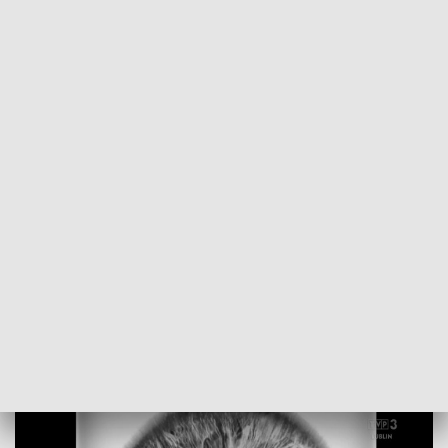
POWRÓT DO
LUBLIN
TVP REGIONY
Lubelska fotografka nagrodzona w
Grand Press Photo
2026-06-01