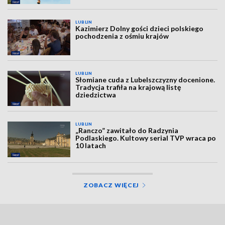
LUBLIN
Kazimierz Dolny gości dzieci polskiego
pochodzenia z ośmiu krajów
LUBLIN
Słomiane cuda z Lubelszczyzny docenione.
Tradycja trafiła na krajową listę
dziedzictwa
LUBLIN
„Ranczo” zawitało do Radzynia
Podlaskiego. Kultowy serial TVP wraca po
10 latach
ZOBACZ WIĘCEJ