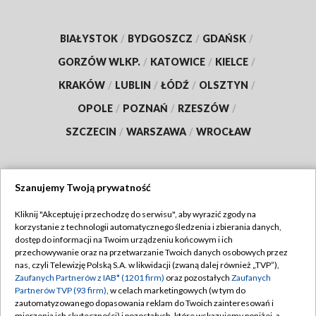
BIAŁYSTOK
/
BYDGOSZCZ
/
GDAŃSK
/
GORZÓW WLKP.
/
KATOWICE
/
KIELCE
/
KRAKÓW
/
LUBLIN
/
ŁÓDŹ
/
OLSZTYN
/
OPOLE
/
POZNAŃ
/
RZESZÓW
/
SZCZECIN
/
WARSZAWA
/
WROCŁAW
Szanujemy Twoją prywatność
Dołącz do nas:
Kliknij "Akceptuję i przechodzę do serwisu", aby wyrazić zgody na
korzystanie z technologii automatycznego śledzenia i zbierania danych,
TVP
dostęp do informacji na Twoim urządzeniu końcowym i ich
Abonament TVP
przechowywanie oraz na przetwarzanie Twoich danych osobowych przez
Regulamin TVP
nas, czyli Telewizję Polską S.A. w likwidacji (zwaną dalej również „TVP”),
Emisja w TVP
Polityka prywatności
Zaufanych Partnerów z IAB* (1201 firm)
oraz pozostałych
Zaufanych
Partnerów TVP (93 firm)
, w celach marketingowych (w tym do
Centrum informacji TVP
Moje zgody
zautomatyzowanego dopasowania reklam do Twoich zainteresowań i
mierzenia ich skuteczności) i pozostałych, które wskazujemy poniżej, a