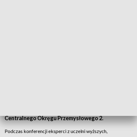
o
Polskie Lobby Przemysłowe organizuje konferencję
popularnonaukową „Polskie Porty Lądowe”, która
odbędzie się 10 czerwca 2026 roku o godz. 16.00 w
restauracji Stylowa w Białej Podlaskiej.
Wydarzenie poświęcone będzie znaczeniu portów
lądowych i infrastruktury logistycznej w rozwoju
gospodarczym Polski oraz projektowi COP2 –
Centralnego Okręgu Przemysłowego 2.
Podczas konferencji eksperci z uczelni wyższych,