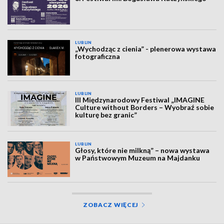
LUBLIN
„Wychodząc z cienia” - plenerowa wystawa
fotograficzna
LUBLIN
III Międzynarodowy Festiwal „IMAGINE
Culture without Borders – Wyobraź sobie
kulturę bez granic”
LUBLIN
Głosy, które nie milkną” – nowa wystawa
w Państwowym Muzeum na Majdanku
ZOBACZ WIĘCEJ