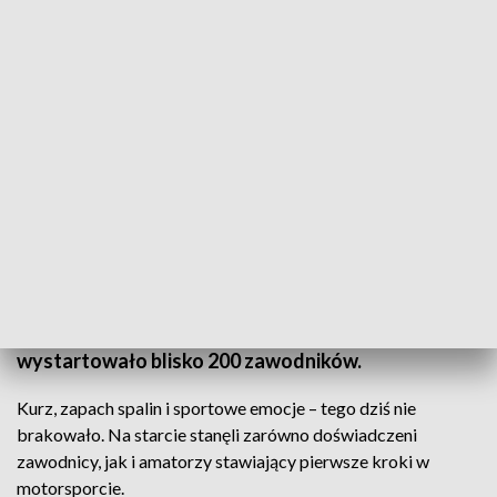
Blisko 200 zawodników na trasie. Cross Country opanowało Wilków
Wilków i okoliczne miejscowości zamieniły się dziś w
arenę terenowej rywalizacji. Na polnych i leśnych
trasach rozegrano kolejną rundę Pucharu
Lubelszczyzny Cross Country 2026, w której
wystartowało blisko 200 zawodników.
Kurz, zapach spalin i sportowe emocje – tego dziś nie
brakowało. Na starcie stanęli zarówno doświadczeni
zawodnicy, jak i amatorzy stawiający pierwsze kroki w
motorsporcie.