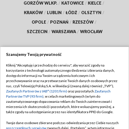
GORZÓW WLKP.
/
KATOWICE
/
KIELCE
/
KRAKÓW
/
LUBLIN
/
ŁÓDŹ
/
OLSZTYN
/
OPOLE
/
POZNAŃ
/
RZESZÓW
/
SZCZECIN
/
WARSZAWA
/
WROCŁAW
Szanujemy Twoją prywatność
Dołącz do nas:
Kliknij "Akceptuję i przechodzę do serwisu", aby wyrazić zgody na
korzystanie z technologii automatycznego śledzenia i zbierania danych,
TVP
dostęp do informacji na Twoim urządzeniu końcowym i ich
Abonament TVP
przechowywanie oraz na przetwarzanie Twoich danych osobowych przez
Regulamin TVP
nas, czyli Telewizję Polską S.A. w likwidacji (zwaną dalej również „TVP”),
Emisja w TVP
Polityka prywatności
Zaufanych Partnerów z IAB* (1201 firm)
oraz pozostałych
Zaufanych
Partnerów TVP (93 firm)
, w celach marketingowych (w tym do
Centrum informacji TVP
Moje zgody
zautomatyzowanego dopasowania reklam do Twoich zainteresowań i
mierzenia ich skuteczności) i pozostałych, które wskazujemy poniżej, a
Naziemna Telewizja Cyfrowa
Pomoc
także zgody na udostępnianie przez nas identyfikatora PPID do Google.
Sklep TVP
Biuro reklamy
Twoje dane osobowe zbierane podczas odwiedzania przez Ciebie naszych
Rada Programowa
Kontakt
poszczególnych serwisów
zwanych dalej „Portalem”, w tym informacje