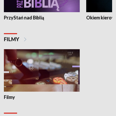
PrzyStań nad Biblią
Okiem kierow
FILMY
Filmy