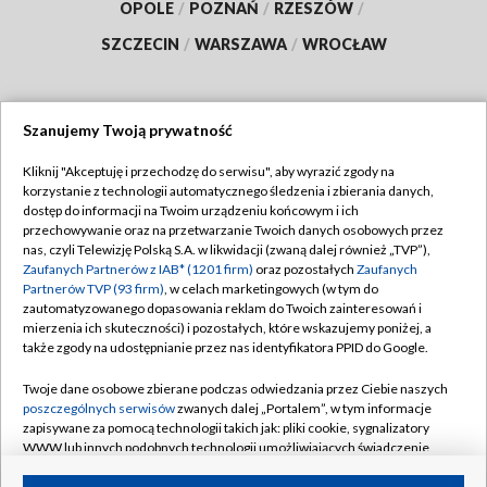
OPOLE
/
POZNAŃ
/
RZESZÓW
/
SZCZECIN
/
WARSZAWA
/
WROCŁAW
Szanujemy Twoją prywatność
Dołącz do nas:
Kliknij "Akceptuję i przechodzę do serwisu", aby wyrazić zgody na
korzystanie z technologii automatycznego śledzenia i zbierania danych,
TVP
dostęp do informacji na Twoim urządzeniu końcowym i ich
Abonament TVP
przechowywanie oraz na przetwarzanie Twoich danych osobowych przez
Regulamin TVP
nas, czyli Telewizję Polską S.A. w likwidacji (zwaną dalej również „TVP”),
Emisja w TVP
Polityka prywatności
Zaufanych Partnerów z IAB* (1201 firm)
oraz pozostałych
Zaufanych
Partnerów TVP (93 firm)
, w celach marketingowych (w tym do
Centrum informacji TVP
Moje zgody
zautomatyzowanego dopasowania reklam do Twoich zainteresowań i
mierzenia ich skuteczności) i pozostałych, które wskazujemy poniżej, a
Naziemna Telewizja Cyfrowa
Pomoc
także zgody na udostępnianie przez nas identyfikatora PPID do Google.
Sklep TVP
Biuro reklamy
Twoje dane osobowe zbierane podczas odwiedzania przez Ciebie naszych
Rada Programowa
Kontakt
poszczególnych serwisów
zwanych dalej „Portalem”, w tym informacje
zapisywane za pomocą technologii takich jak: pliki cookie, sygnalizatory
System NOS
WWW lub innych podobnych technologii umożliwiających świadczenie
dopasowanych i bezpiecznych usług, personalizację treści oraz reklam,
Informacje o nadawcy
Kanały
udostępnianie funkcji mediów społecznościowych oraz analizowanie