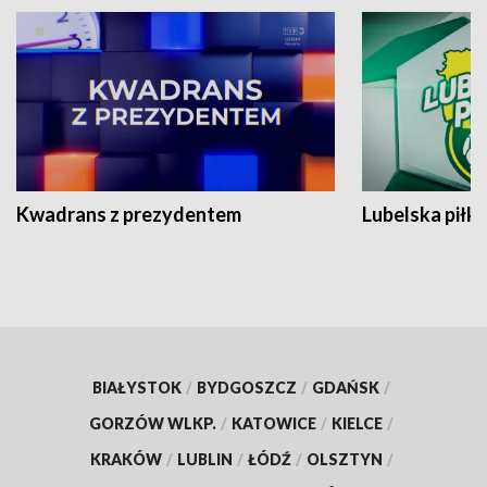
Kwadrans z prezydentem
Lubelska piłk
BIAŁYSTOK
/
BYDGOSZCZ
/
GDAŃSK
/
GORZÓW WLKP.
/
KATOWICE
/
KIELCE
/
KRAKÓW
/
LUBLIN
/
ŁÓDŹ
/
OLSZTYN
/