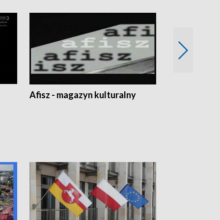
Afisz - magazyn kulturalny
Zobacz, co s