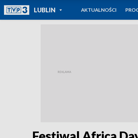
POWRÓT DO
LUBLIN
AKTUALNOŚCI
PRO
TVP REGIONY
Festiwal Africa Da