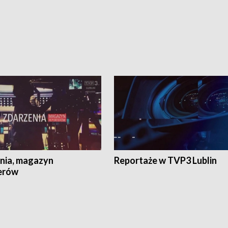
nia, magazyn
Reportaże w TVP3 Lublin
erów