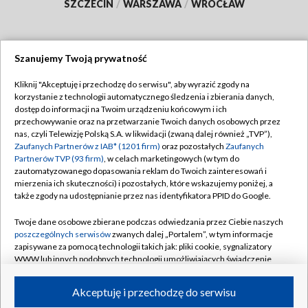
SZCZECIN
/
WARSZAWA
/
WROCŁAW
Szanujemy Twoją prywatność
Dołącz do nas:
Kliknij "Akceptuję i przechodzę do serwisu", aby wyrazić zgody na
korzystanie z technologii automatycznego śledzenia i zbierania danych,
TVP
dostęp do informacji na Twoim urządzeniu końcowym i ich
Abonament TVP
przechowywanie oraz na przetwarzanie Twoich danych osobowych przez
Regulamin TVP
nas, czyli Telewizję Polską S.A. w likwidacji (zwaną dalej również „TVP”),
Emisja w TVP
Polityka prywatności
Zaufanych Partnerów z IAB* (1201 firm)
oraz pozostałych
Zaufanych
Partnerów TVP (93 firm)
, w celach marketingowych (w tym do
Centrum informacji TVP
Moje zgody
zautomatyzowanego dopasowania reklam do Twoich zainteresowań i
mierzenia ich skuteczności) i pozostałych, które wskazujemy poniżej, a
Naziemna Telewizja Cyfrowa
Pomoc
także zgody na udostępnianie przez nas identyfikatora PPID do Google.
Sklep TVP
Biuro reklamy
Twoje dane osobowe zbierane podczas odwiedzania przez Ciebie naszych
Rada Programowa
Kontakt
poszczególnych serwisów
zwanych dalej „Portalem”, w tym informacje
zapisywane za pomocą technologii takich jak: pliki cookie, sygnalizatory
System NOS
WWW lub innych podobnych technologii umożliwiających świadczenie
dopasowanych i bezpiecznych usług, personalizację treści oraz reklam,
Informacje o nadawcy
Kanały
udostępnianie funkcji mediów społecznościowych oraz analizowanie
Akceptuję i przechodzę do serwisu
ruchu w Internecie.
Program dla prasy