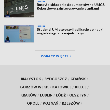
LUBLIN
Ruszyło składanie dokumentów na UMCS.
Rekordowe zainteresowanie studiami
LUBLIN
Studenci UM stworzyli aplikację do nauki
angielskiego dla najmłodszych
ZOBACZ WIĘCEJ
BIAŁYSTOK
/
BYDGOSZCZ
/
GDAŃSK
/
GORZÓW WLKP.
/
KATOWICE
/
KIELCE
/
KRAKÓW
/
LUBLIN
/
ŁÓDŹ
/
OLSZTYN
/
OPOLE
/
POZNAŃ
/
RZESZÓW
/