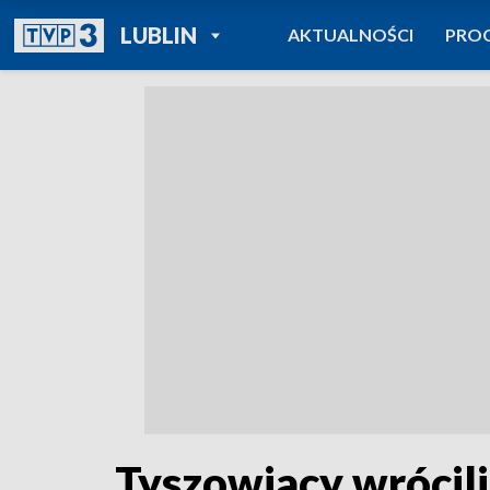
POWRÓT DO
LUBLIN
AKTUALNOŚCI
PRO
TVP REGIONY
Tyszowiacy wrócil