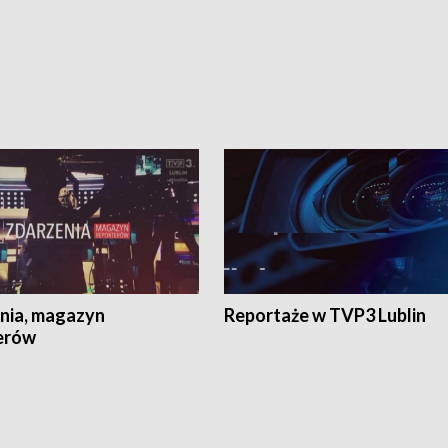
nia, magazyn
Reportaże w TVP3 Lublin
erów