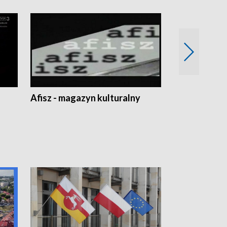
Afisz - magazyn kulturalny
Zobacz, co s