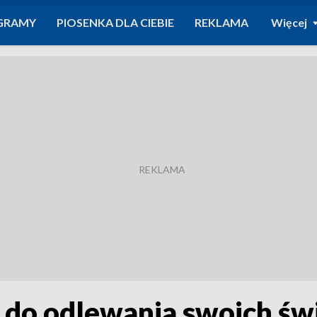
GRAMY
PIOSENKA DLA CIEBIE
REKLAMA
Więcej
i do odlewania swoich św