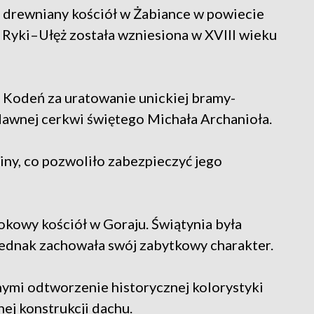
 drewniany kościół w Żabiance w powiecie
e Ryki–Ułęż została wzniesiona w XVIII wieku
 Kodeń za uratowanie unickiej bramy-
dawnej cerkwi świętego Michała Archanioła.
iny, co pozwoliło zabezpieczyć jego
okowy kościół w Goraju. Świątynia była
 jednak zachowała swój zabytkowy charakter.
ymi odtworzenie historycznej kolorystyki
ej konstrukcji dachu.