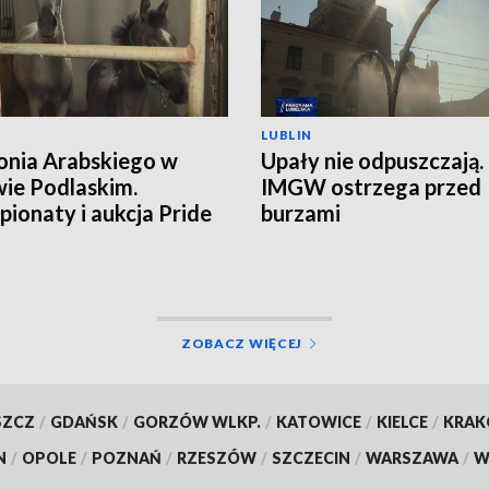
LUBLIN
onia Arabskiego w
Upały nie odpuszczają.
ie Podlaskim.
IMGW ostrzega przed
ionaty i aukcja Pride
burzami
land
ZOBACZ WIĘCEJ
SZCZ
/
GDAŃSK
/
GORZÓW WLKP.
/
KATOWICE
/
KIELCE
/
KRA
N
/
OPOLE
/
POZNAŃ
/
RZESZÓW
/
SZCZECIN
/
WARSZAWA
/
W