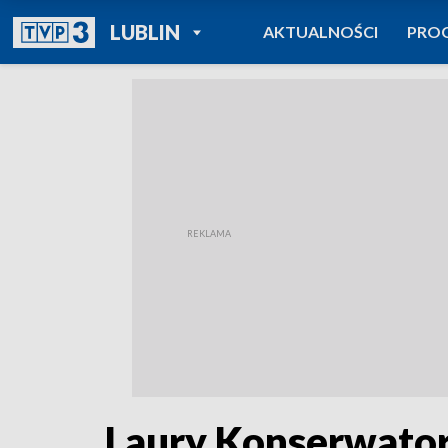
POWRÓT DO
LUBLIN
AKTUALNOŚCI
PRO
TVP REGIONY
Laury Konserwator