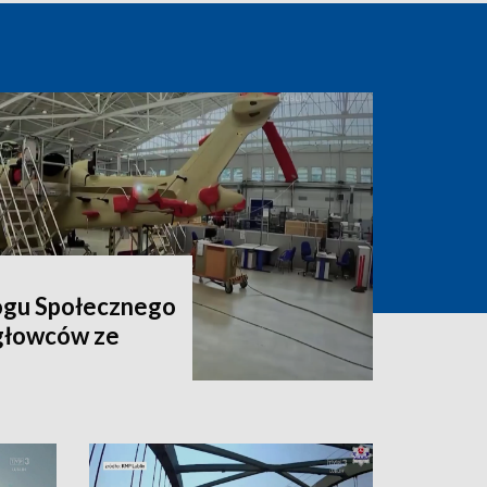
ogu Społecznego
igłowców ze