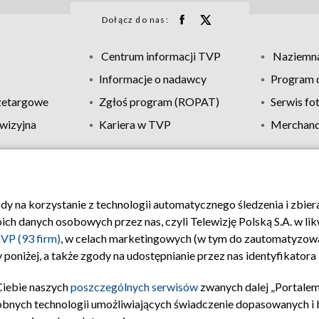
Dołącz do nas:
Centrum informacji TVP
Naziemna
Informacje o nadawcy
Program d
zetargowe
Zgłoś program (ROPAT)
Serwis fo
wizyjna
Kariera w TVP
Merchandi
Polityka prywatności
Moje zgody
Pomoc
Biuro re
ody na korzystanie z technologii automatycznego śledzenia i zbie
 danych osobowych przez nas, czyli Telewizję Polską S.A. w likw
VP (93 firm)
, w celach marketingowych (w tym do zautomatyzow
 poniżej, a także zgody na udostępnianie przez nas identyfikator
Ciebie naszych
poszczególnych serwisów
zwanych dalej „Portalem
obnych technologii umożliwiających świadczenie dopasowanych i be