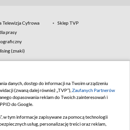
 Telewizja Cyfrowa
Sklep TVP
la prasy
tograficzny
sing (znaki)
klamy
Kontakt
rania danych, dostęp do informacji na Twoim urządzeniu
idacji (zwaną dalej również „TVP”),
Zaufanych Partnerów
anego dopasowania reklam do Twoich zainteresowań i
a PPID do Google.
”, w tym informacje zapisywane za pomocą technologii
zpiecznych usług, personalizację treści oraz reklam,