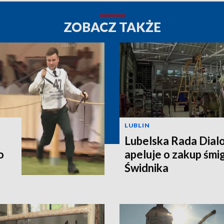
ZOBACZ TAKŻE
LUBLIN
Lubelska Rada Dial
o
apeluje o zakup śm
Świdnika