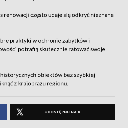
 renowacji często udaje się odkryć nieznane
re praktyki w ochronie zabytków i
owości potrafią skutecznie ratować swoje
 historycznych obiektów bez szybkiej
knąć z krajobrazu regionu.
UDOSTĘPNIJ NA X