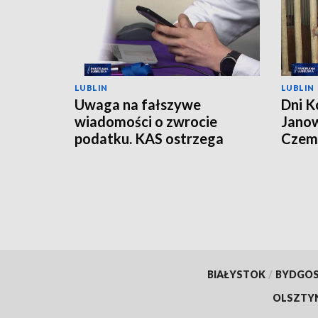
LUBLIN
LUBLIN
Uwaga na fałszywe
Dni K
wiadomości o zwrocie
Janow
podatku. KAS ostrzega
Czemp
przed oszustwem
of Po
BIAŁYSTOK
/
BYDGO
OLSZTY