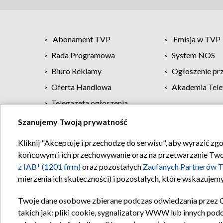
Abonament TVP
Emisja w TVP
Rada Programowa
System NOS
Biuro Reklamy
Ogłoszenie pr
Oferta Handlowa
Akademia Tele
Telegazeta ogłoszenia
Szanujemy Twoją prywatność
Regulamin TVP
Kliknij "Akceptuję i przechodzę do serwisu", aby wyrazić zg
końcowym i ich przechowywanie oraz na przetwarzanie Twoich
z IAB* (1201 firm)
oraz pozostałych
Zaufanych Partnerów T
mierzenia ich skuteczności) i pozostałych, które wskazujemy
Twoje dane osobowe zbierane podczas odwiedzania przez 
takich jak: pliki cookie, sygnalizatory WWW lub innych pod