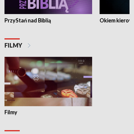
PrzyStań nad Biblią
Okiem kierow
FILMY
Filmy