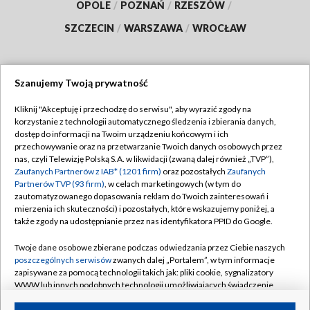
OPOLE
/
POZNAŃ
/
RZESZÓW
/
SZCZECIN
/
WARSZAWA
/
WROCŁAW
Szanujemy Twoją prywatność
Dołącz do nas:
Kliknij "Akceptuję i przechodzę do serwisu", aby wyrazić zgody na
korzystanie z technologii automatycznego śledzenia i zbierania danych,
TVP
dostęp do informacji na Twoim urządzeniu końcowym i ich
Abonament TVP
przechowywanie oraz na przetwarzanie Twoich danych osobowych przez
Regulamin TVP
nas, czyli Telewizję Polską S.A. w likwidacji (zwaną dalej również „TVP”),
Emisja w TVP
Polityka prywatności
Zaufanych Partnerów z IAB* (1201 firm)
oraz pozostałych
Zaufanych
Partnerów TVP (93 firm)
, w celach marketingowych (w tym do
Centrum informacji TVP
Moje zgody
zautomatyzowanego dopasowania reklam do Twoich zainteresowań i
mierzenia ich skuteczności) i pozostałych, które wskazujemy poniżej, a
Naziemna Telewizja Cyfrowa
Pomoc
także zgody na udostępnianie przez nas identyfikatora PPID do Google.
Sklep TVP
Biuro reklamy
Twoje dane osobowe zbierane podczas odwiedzania przez Ciebie naszych
Rada Programowa
Kontakt
poszczególnych serwisów
zwanych dalej „Portalem”, w tym informacje
zapisywane za pomocą technologii takich jak: pliki cookie, sygnalizatory
System NOS
WWW lub innych podobnych technologii umożliwiających świadczenie
dopasowanych i bezpiecznych usług, personalizację treści oraz reklam,
Informacje o nadawcy
Kanały
udostępnianie funkcji mediów społecznościowych oraz analizowanie