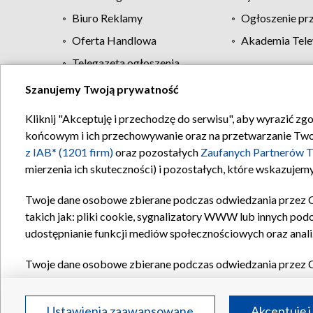
Biuro Reklamy
Ogłoszenie pr
Oferta Handlowa
Akademia Tele
Telegazeta ogłoszenia
Szanujemy Twoją prywatność
Regulamin TVP
Kliknij "Akceptuję i przechodzę do serwisu", aby wyrazić zg
końcowym i ich przechowywanie oraz na przetwarzanie Twoich
z IAB* (1201 firm)
oraz pozostałych
Zaufanych Partnerów T
mierzenia ich skuteczności) i pozostałych, które wskazujemy
Twoje dane osobowe zbierane podczas odwiedzania przez 
takich jak: pliki cookie, sygnalizatory WWW lub innych pod
udostępnianie funkcji mediów społecznościowych oraz anali
Twoje dane osobowe zbierane podczas odwiedzania przez 
plików cookie, informacje o Twoich wyszukiwaniach w serwi
Partnerów TVP
dla realizacji następujących celów i funkc
Ustawienia zaawansowane
Akceptuję i