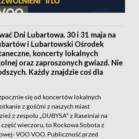
wać Dni Lubartowa. 30 i 31 maja na
ubartów i Lubartowski Ośrodek
taneczne, koncerty lokalnych
kolnej oraz zaproszonych gwiazd. Nie
odszych. Każdy znajdzie coś dla
zpocznie się od koncertów lokalnych
otkanie z gośćmi z naszych miast
dzież z zespołu „DUBYSA” z Raseiniai na
a część wieczoru, to Rockowa Sobota z
kowej- VOO VOO. Publiczność przed