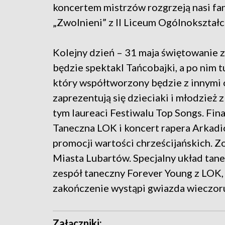
koncertem mistrzów rozgrzeją nasi fa
„Zwolnieni” z II Liceum Ogólnokształ
Kolejny dzień – 31 maja świętowanie z
będzie spektakl Tańcobajki, a po nim t
który współtworzony będzie z innymi 
zaprezentują się dzieciaki i młodzież
tym laureaci Festiwalu Top Songs. F
Taneczna LOK i koncert rapera Arkadio
promocji wartości chrześcijańskich. 
Miasta Lubartów. Specjalny układ tan
zespół taneczny Forever Young z LOK,
zakończenie wystąpi gwiazda wieczoru
Załączniki: