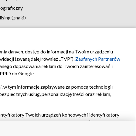
tograficzny
sing (znaki)
klamy
Kontakt
rania danych, dostęp do informacji na Twoim urządzeniu
idacji (zwaną dalej również „TVP”),
Zaufanych Partnerów
anego dopasowania reklam do Twoich zainteresowań i
a PPID do Google.
”, w tym informacje zapisywane za pomocą technologii
zpiecznych usług, personalizację treści oraz reklam,
identyfikatory Twoich urządzeń końcowych i identyfikatory
P,
Zaufanych Partnerów z IAB
oraz pozostałych
Zaufanych
 wyboru podstawowych reklam, wyboru spersonalizowanych