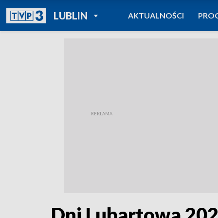
POWRÓT DO
LUBLIN
AKTUALNOŚCI
PRO
TVP REGIONY
Dni Lubartowa 20