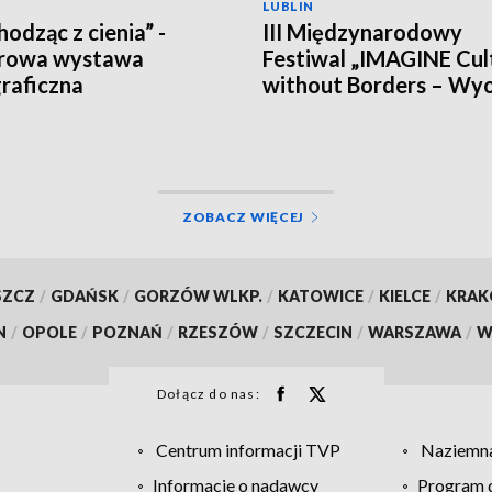
LUBLIN
odząc z cienia” -
III Międzynarodowy
erowa wystawa
Festiwal „IMAGINE Cul
raficzna
without Borders – Wy
sobie kulturę bez grani
ZOBACZ WIĘCEJ
SZCZ
/
GDAŃSK
/
GORZÓW WLKP.
/
KATOWICE
/
KIELCE
/
KRA
N
/
OPOLE
/
POZNAŃ
/
RZESZÓW
/
SZCZECIN
/
WARSZAWA
/
W
Dołącz do nas:
Centrum informacji TVP
Naziemna
Informacje o nadawcy
Program d