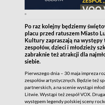
o
Po raz kolejny będziemy święto
placu przed ratuszem Miasto L
Kultury zapraszają na występy 
zespołów, dzieci i młodzieży sz
zabraknie też atrakcji dla najmł
siebie.
Pierwszego dnia – 30 maja impreza ro
zespołów artystycznych. Będzie też sp
partnerskich, a na scenie wystąpi mło
Litwie. Wystąpi też zespół VOX. Drug
występem legendy polskiej sceny roc