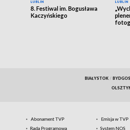
LUBLIN
LUBLIN
8. Festiwal im. Bogusława
„Wych
Kaczyńskiego
plen
fotog
BIAŁYSTOK
/
BYDGO
OLSZTY
Abonament TVP
Emisja w TVP
Rada Programowa
System NOS