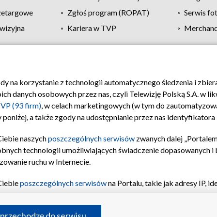
zetargowe
Zgłoś program (ROPAT)
Serwis fo
wizyjna
Kariera w TVP
Merchandi
Polityka prywatności
Moje zgody
Pomoc
Biuro re
ody na korzystanie z technologii automatycznego śledzenia i zbie
 danych osobowych przez nas, czyli Telewizję Polską S.A. w likw
VP (93 firm)
, w celach marketingowych (w tym do zautomatyzow
 poniżej, a także zgody na udostępnianie przez nas identyfikator
Ciebie naszych
poszczególnych serwisów
zwanych dalej „Portalem
obnych technologii umożliwiających świadczenie dopasowanych i be
zowanie ruchu w Internecie.
Ciebie
poszczególnych serwisów
na Portalu, takie jak adresy IP, 
sach Portalu czy historia odwiedzin będą przetwarzane przez TV
ji: przechowywania informacji na urządzeniu lub dostęp do nich,
©2026 Telewizja Polska S.A. w likwidacji
 przechodzę do serwisu