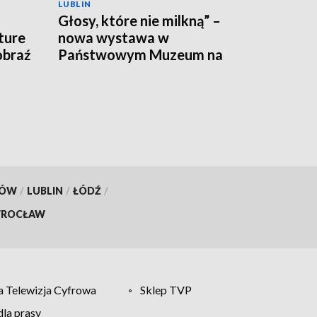
LUBLIN
Głosy, które nie milkną” –
ture
nowa wystawa w
obraź
Państwowym Muzeum na
c”
Majdanku
KÓW
/
LUBLIN
/
ŁÓDŹ
/
ROCŁAW
 Telewizja Cyfrowa
Sklep TVP
la prasy