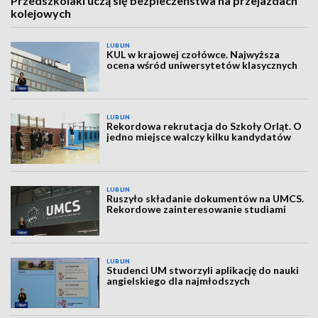
Przedszkolaki uczą się bezpieczeństwa na przejazdach
kolejowych
LUBLIN
KUL w krajowej czołówce. Najwyższa
ocena wśród uniwersytetów klasycznych
LUBLIN
Rekordowa rekrutacja do Szkoły Orląt. O
jedno miejsce walczy kilku kandydatów
LUBLIN
Ruszyło składanie dokumentów na UMCS.
Rekordowe zainteresowanie studiami
LUBLIN
Studenci UM stworzyli aplikację do nauki
angielskiego dla najmłodszych