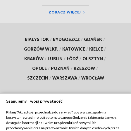
ZOBACZ WIĘCEJ
BIAŁYSTOK
/
BYDGOSZCZ
/
GDAŃSK
/
GORZÓW WLKP.
/
KATOWICE
/
KIELCE
/
KRAKÓW
/
LUBLIN
/
ŁÓDŹ
/
OLSZTYN
/
OPOLE
/
POZNAŃ
/
RZESZÓW
/
SZCZECIN
/
WARSZAWA
/
WROCŁAW
Szanujemy Twoją prywatność
Dołącz do nas:
Kliknij "Akceptuję i przechodzę do serwisu", aby wyrazić zgody na
korzystanie z technologii automatycznego śledzenia i zbierania danych,
TVP
dostęp do informacji na Twoim urządzeniu końcowym i ich
Abonament TVP
przechowywanie oraz na przetwarzanie Twoich danych osobowych przez
Regulamin TVP