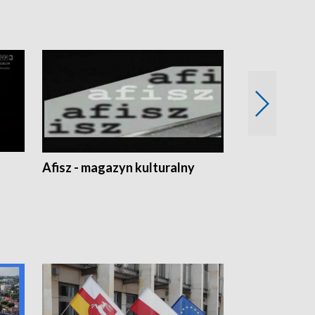
Afisz - magazyn kulturalny
Zobacz, co s