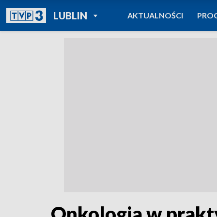
POWRÓT DO
LUBLIN
AKTUALNOŚCI
PRO
TVP REGIONY
Onkologia w prakty