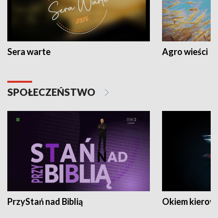
Sera warte
Agro wieści
SPOŁECZEŃSTWO
PrzyStań nad Biblią
Okiem kierow