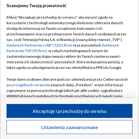
Szanujemy Twoją prywatność
Dołącz do nas:
Kliknij "Akceptuję i przechodzę do serwisu", aby wyrazić zgody na
korzystanie z technologii automatycznego śledzenia i zbierania danych,
TVP
dostęp do informacji na Twoim urządzeniu końcowym i ich
Abonament TVP
przechowywanie oraz na przetwarzanie Twoich danych osobowych przez
Regulamin TVP
nas, czyli Telewizję Polską S.A. w likwidacji (zwaną dalej również „TVP”),
Emisja w TVP
Polityka prywatności
Zaufanych Partnerów z IAB* (1201 firm)
oraz pozostałych
Zaufanych
Partnerów TVP (93 firm)
, w celach marketingowych (w tym do
Centrum informacji TVP
Moje zgody
zautomatyzowanego dopasowania reklam do Twoich zainteresowań i
mierzenia ich skuteczności) i pozostałych, które wskazujemy poniżej, a
Naziemna Telewizja Cyfrowa
Pomoc
także zgody na udostępnianie przez nas identyfikatora PPID do Google.
Sklep TVP
Biuro reklamy
Twoje dane osobowe zbierane podczas odwiedzania przez Ciebie naszych
Rada Programowa
Kontakt
poszczególnych serwisów
zwanych dalej „Portalem”, w tym informacje
zapisywane za pomocą technologii takich jak: pliki cookie, sygnalizatory
System NOS
WWW lub innych podobnych technologii umożliwiających świadczenie
dopasowanych i bezpiecznych usług, personalizację treści oraz reklam,
Informacje o nadawcy
Kanały
udostępnianie funkcji mediów społecznościowych oraz analizowanie
Akceptuję i przechodzę do serwisu
ruchu w Internecie.
Program dla prasy
©2026 Telewizja Polska S.A. w likwidacji
Biuro Reklamy
Twoje dane osobowe zbierane podczas odwiedzania przez Ciebie
Ustawienia zaawansowane
poszczególnych serwisów
na Portalu, takie jak adresy IP, identyfikatory
Ogłoszenie przetargowe
Twoich urządzeń końcowych i identyfikatory plików cookie, informacje o