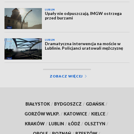
LUBLIN
Upały nie odpuszczają. IMGW ostrzega
przed burzami
LUBLIN
Dramatyczna interwencja na moście w
Lublinie. Policjanci uratowali mężczyznę
ZOBACZ WIĘCEJ
BIAŁYSTOK
/
BYDGOSZCZ
/
GDAŃSK
/
GORZÓW WLKP.
/
KATOWICE
/
KIELCE
/
KRAKÓW
/
LUBLIN
/
ŁÓDŹ
/
OLSZTYN
/
OPOLE
/
POZNAŃ
/
RZESZÓW
/