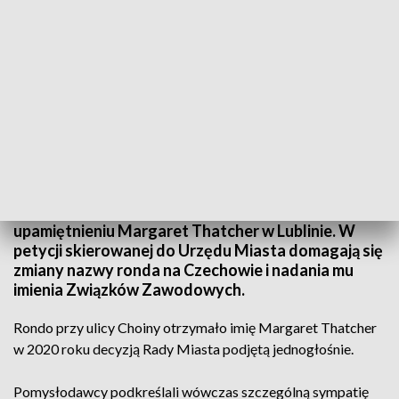
Młoda Lewica chce zmiany nazwy ronda Margaret Thatcher w Lublinie
Działacze Młodej Lewicy sprzeciwiają się
upamiętnieniu Margaret Thatcher w Lublinie. W
petycji skierowanej do Urzędu Miasta domagają się
zmiany nazwy ronda na Czechowie i nadania mu
imienia Związków Zawodowych.
Rondo przy ulicy Choiny otrzymało imię Margaret Thatcher
w 2020 roku decyzją Rady Miasta podjętą jednogłośnie.
Pomysłodawcy podkreślali wówczas szczególną sympatię