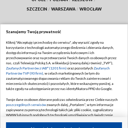
SZCZECIN
/
WARSZAWA
/
WROCŁAW
Szanujemy Twoją prywatność
Dołącz do nas:
Kliknij "Akceptuję i przechodzę do serwisu", aby wyrazić zgody na
korzystanie z technologii automatycznego śledzenia i zbierania danych,
TVP
dostęp do informacji na Twoim urządzeniu końcowym i ich
Abonament TVP
przechowywanie oraz na przetwarzanie Twoich danych osobowych przez
Regulamin TVP
nas, czyli Telewizję Polską S.A. w likwidacji (zwaną dalej również „TVP”),
Emisja w TVP
Polityka prywatności
Zaufanych Partnerów z IAB* (1201 firm)
oraz pozostałych
Zaufanych
Partnerów TVP (93 firm)
, w celach marketingowych (w tym do
Centrum informacji TVP
Moje zgody
zautomatyzowanego dopasowania reklam do Twoich zainteresowań i
mierzenia ich skuteczności) i pozostałych, które wskazujemy poniżej, a
Naziemna Telewizja Cyfrowa
Pomoc
także zgody na udostępnianie przez nas identyfikatora PPID do Google.
Sklep TVP
Biuro reklamy
Twoje dane osobowe zbierane podczas odwiedzania przez Ciebie naszych
Rada Programowa
Kontakt
poszczególnych serwisów
zwanych dalej „Portalem”, w tym informacje
zapisywane za pomocą technologii takich jak: pliki cookie, sygnalizatory
System NOS
WWW lub innych podobnych technologii umożliwiających świadczenie
dopasowanych i bezpiecznych usług, personalizację treści oraz reklam,
Informacje o nadawcy
Kanały
udostępnianie funkcji mediów społecznościowych oraz analizowanie