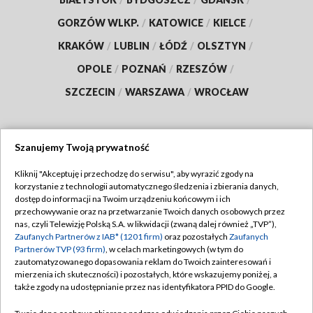
GORZÓW WLKP.
/
KATOWICE
/
KIELCE
/
KRAKÓW
/
LUBLIN
/
ŁÓDŹ
/
OLSZTYN
/
OPOLE
/
POZNAŃ
/
RZESZÓW
/
SZCZECIN
/
WARSZAWA
/
WROCŁAW
Szanujemy Twoją prywatność
Dołącz do nas:
Kliknij "Akceptuję i przechodzę do serwisu", aby wyrazić zgody na
korzystanie z technologii automatycznego śledzenia i zbierania danych,
TVP
dostęp do informacji na Twoim urządzeniu końcowym i ich
Abonament TVP
przechowywanie oraz na przetwarzanie Twoich danych osobowych przez
Regulamin TVP
nas, czyli Telewizję Polską S.A. w likwidacji (zwaną dalej również „TVP”),
Emisja w TVP
Polityka prywatności
Zaufanych Partnerów z IAB* (1201 firm)
oraz pozostałych
Zaufanych
Partnerów TVP (93 firm)
, w celach marketingowych (w tym do
Centrum informacji TVP
Moje zgody
zautomatyzowanego dopasowania reklam do Twoich zainteresowań i
mierzenia ich skuteczności) i pozostałych, które wskazujemy poniżej, a
Naziemna Telewizja Cyfrowa
Pomoc
także zgody na udostępnianie przez nas identyfikatora PPID do Google.
Sklep TVP
Biuro reklamy