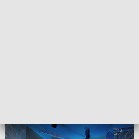
POWRÓT DO
LUBLIN
TVP REGIONY
Folklor w nowoczesnej odsłonie na
scenie AWF
2026-05-27