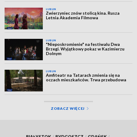
LUBLIN
Zwierzyniec znów stolicą kina. Rusza
Letnia Akademia Filmowa
LUBLIN
"Nieposkromienie" na festiwalu Dwa
Brzegi. Wyjątkowy pokaz w Kazimierzu
Dolnym
LUBLIN
Amfiteatr na Tatarach zmienia się na
oczach mieszkańców. Trwa przebudowa
ZOBACZ WIĘCEJ
BIAŁYSTOK
/
BYDGOSZCZ
/
GDAŃSK
/