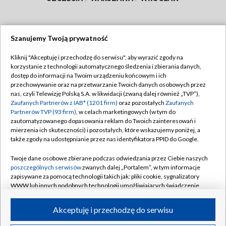
Szanujemy Twoją prywatność
Dołącz do nas:
Kliknij "Akceptuję i przechodzę do serwisu", aby wyrazić zgody na
korzystanie z technologii automatycznego śledzenia i zbierania danych,
TVP
dostęp do informacji na Twoim urządzeniu końcowym i ich
Abonament TVP
przechowywanie oraz na przetwarzanie Twoich danych osobowych przez
Regulamin TVP
nas, czyli Telewizję Polską S.A. w likwidacji (zwaną dalej również „TVP”),
Emisja w TVP
Polityka prywatności
Zaufanych Partnerów z IAB* (1201 firm)
oraz pozostałych
Zaufanych
Partnerów TVP (93 firm)
, w celach marketingowych (w tym do
Centrum informacji TVP
Moje zgody
zautomatyzowanego dopasowania reklam do Twoich zainteresowań i
mierzenia ich skuteczności) i pozostałych, które wskazujemy poniżej, a
Naziemna Telewizja Cyfrowa
Pomoc
także zgody na udostępnianie przez nas identyfikatora PPID do Google.
Sklep TVP
Biuro reklamy
Twoje dane osobowe zbierane podczas odwiedzania przez Ciebie naszych
Rada Programowa
Kontakt
poszczególnych serwisów
zwanych dalej „Portalem”, w tym informacje
zapisywane za pomocą technologii takich jak: pliki cookie, sygnalizatory
System NOS
WWW lub innych podobnych technologii umożliwiających świadczenie
dopasowanych i bezpiecznych usług, personalizację treści oraz reklam,
Informacje o nadawcy
Kanały
udostępnianie funkcji mediów społecznościowych oraz analizowanie
Akceptuję i przechodzę do serwisu
ruchu w Internecie.
Program dla prasy
©2026 Telewizja Polska S.A. w likwidacji