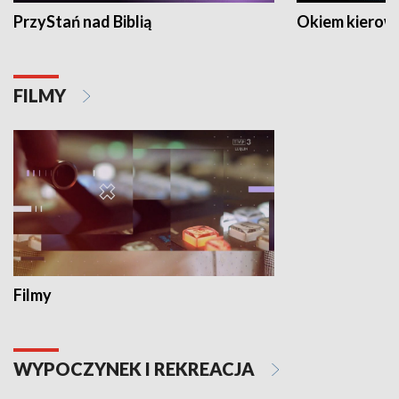
PrzyStań nad Biblią
Okiem kierow
FILMY
Filmy
WYPOCZYNEK I REKREACJA