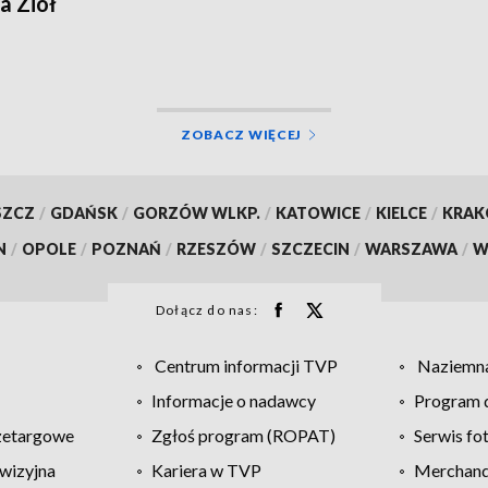
a Ziół
ZOBACZ WIĘCEJ
SZCZ
/
GDAŃSK
/
GORZÓW WLKP.
/
KATOWICE
/
KIELCE
/
KRA
N
/
OPOLE
/
POZNAŃ
/
RZESZÓW
/
SZCZECIN
/
WARSZAWA
/
W
Dołącz do nas:
Centrum informacji TVP
Naziemna
Informacje o nadawcy
Program d
zetargowe
Zgłoś program (ROPAT)
Serwis fo
wizyjna
Kariera w TVP
Merchandi