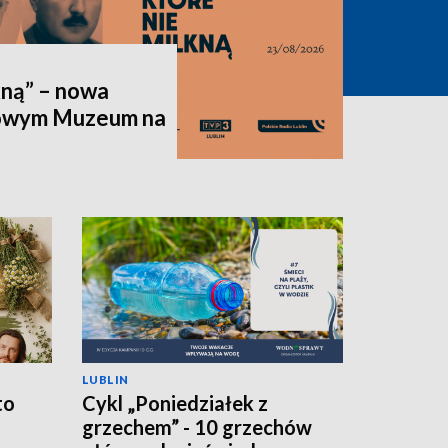
kną” – nowa
owym Muzeum na
LUBLIN
to
Cykl „Poniedziałek z
grzechem” - 10 grzechów