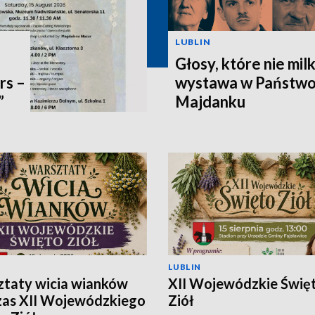
LUBLIN
Głosy, które nie mil
rs –
wystawa w Państw
”
Majdanku
LUBLIN
taty wicia wianków
XII Wojewódzkie Świę
as XII Wojewódzkiego
Ziół