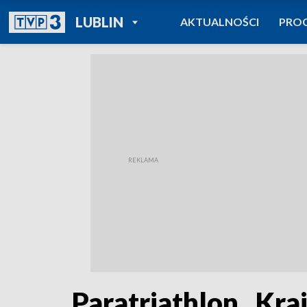
POWRÓT DO
LUBLIN
AKTUALNOŚCI
PRO
TVP REGIONY
Paratriathlon „Kra