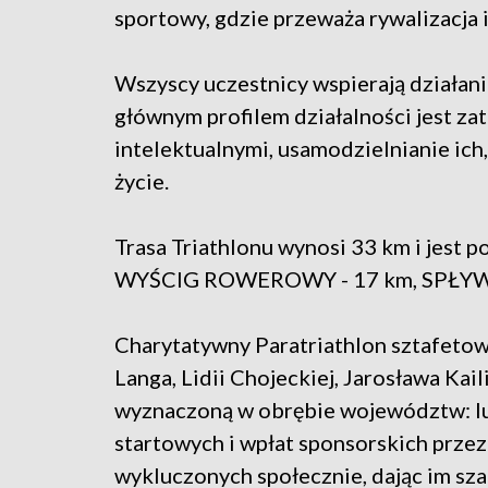
sportowy, gdzie przeważa rywalizacja
Wszyscy uczestnicy wspierają działani
głównym profilem działalności jest z
intelektualnymi, usamodzielnianie ic
życie.
Trasa Triathlonu wynosi 33 km i jest p
WYŚCIG ROWEROWY - 17 km, SPŁYW
Charytatywny Paratriathlon sztafeto
Langa, Lidii Chojeckiej, Jarosława Kai
wyznaczoną w obrębie województw: lu
startowych i wpłat sponsorskich prze
wykluczonych społecznie, dając im sz