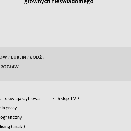
głównych nieświadomego
turysty
KÓW
/
LUBLIN
/
ŁÓDŹ
/
ROCŁAW
 Telewizja Cyfrowa
Sklep TVP
la prasy
tograficzny
sing (znaki)