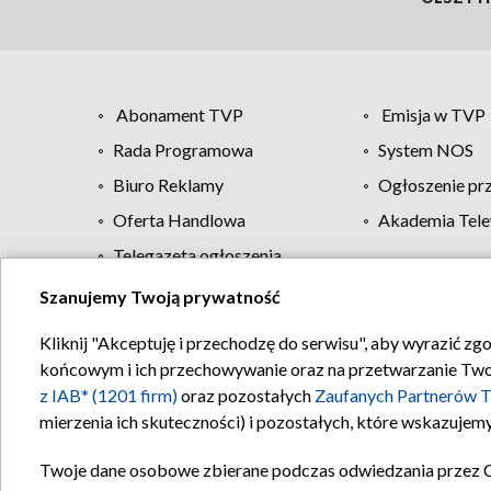
Abonament TVP
Emisja w TVP
Rada Programowa
System NOS
Biuro Reklamy
Ogłoszenie pr
Oferta Handlowa
Akademia Tele
Telegazeta ogłoszenia
Szanujemy Twoją prywatność
Regulamin TVP
Kliknij "Akceptuję i przechodzę do serwisu", aby wyrazić zg
końcowym i ich przechowywanie oraz na przetwarzanie Twoich
z IAB* (1201 firm)
oraz pozostałych
Zaufanych Partnerów T
mierzenia ich skuteczności) i pozostałych, które wskazujemy
Twoje dane osobowe zbierane podczas odwiedzania przez 