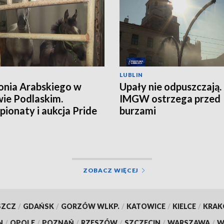
LUBLIN
onia Arabskiego w
Upały nie odpuszczają.
ie Podlaskim.
IMGW ostrzega przed
ionaty i aukcja Pride
burzami
land
ZOBACZ WIĘCEJ
SZCZ
/
GDAŃSK
/
GORZÓW WLKP.
/
KATOWICE
/
KIELCE
/
KRA
N
/
OPOLE
/
POZNAŃ
/
RZESZÓW
/
SZCZECIN
/
WARSZAWA
/
W