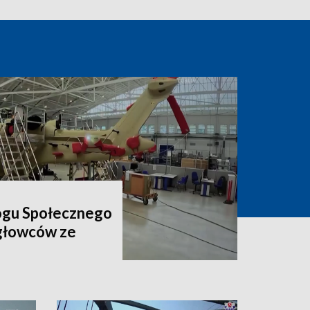
ogu Społecznego
igłowców ze