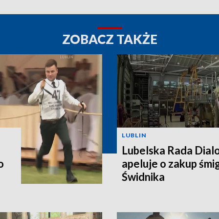
ZOBACZ TAKŻE
LUBLIN
Lubelska Rada Dial
o
apeluje o zakup śm
Świdnika