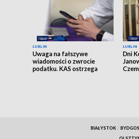
LUBLIN
LUBLIN
Uwaga na fałszywe
Dni K
wiadomości o zwrocie
Janow
podatku. KAS ostrzega
Czemp
przed oszustwem
of Po
BIAŁYSTOK
/
BYDGO
OLSZTY