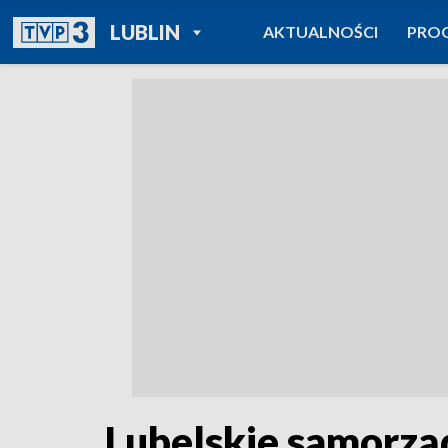
POWRÓT DO
LUBLIN
AKTUALNOŚCI
PRO
TVP REGIONY
Lubelskie samorzą