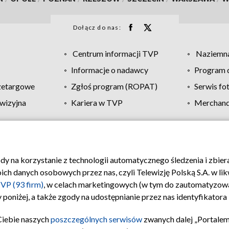
Dołącz do nas:
Centrum informacji TVP
Naziemna
Informacje o nadawcy
Program d
zetargowe
Zgłoś program (ROPAT)
Serwis fo
wizyjna
Kariera w TVP
Merchandi
Polityka prywatności
Moje zgody
Pomoc
Biuro re
ody na korzystanie z technologii automatycznego śledzenia i zbie
 danych osobowych przez nas, czyli Telewizję Polską S.A. w likw
VP (93 firm)
, w celach marketingowych (w tym do zautomatyzow
 poniżej, a także zgody na udostępnianie przez nas identyfikator
Ciebie naszych
poszczególnych serwisów
zwanych dalej „Portalem