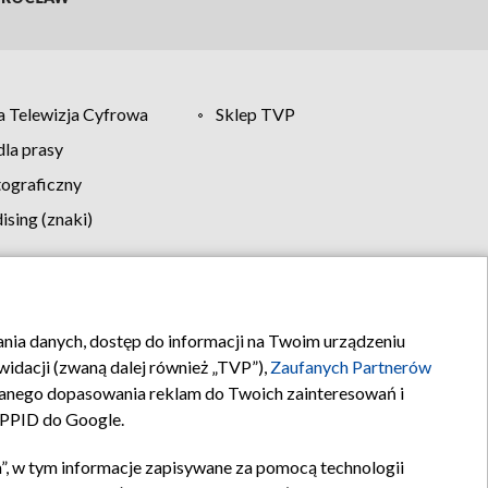
 Telewizja Cyfrowa
Sklep TVP
la prasy
tograficzny
sing (znaki)
klamy
Kontakt
rania danych, dostęp do informacji na Twoim urządzeniu
idacji (zwaną dalej również „TVP”),
Zaufanych Partnerów
anego dopasowania reklam do Twoich zainteresowań i
a PPID do Google.
”, w tym informacje zapisywane za pomocą technologii