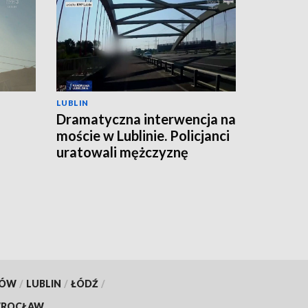
LUBLIN
Dramatyczna interwencja na
moście w Lublinie. Policjanci
uratowali mężczyznę
KÓW
/
LUBLIN
/
ŁÓDŹ
/
ROCŁAW