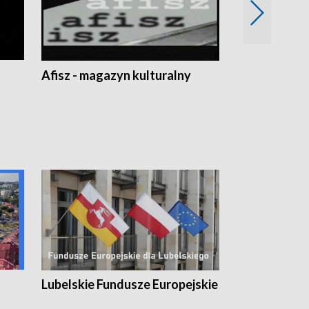
Afisz - magazyn kulturalny
Zobacz, co s
Lubelskie Fundusze Europejskie