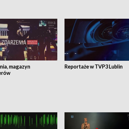
nia, magazyn
Reportaże w TVP3 Lublin
erów