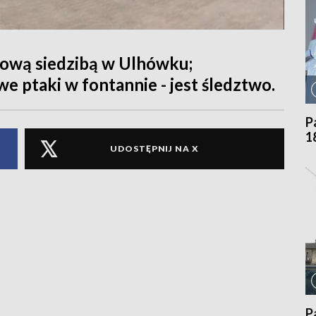
nową siedzibą w Ulhówku;
e ptaki w fontannie - jest śledztwo.
P
1
UDOSTĘPNIJ NA X
P