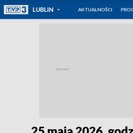
POWRÓT DO
LUBLIN
AKTUALNOŚCI
PRO
TVP REGIONY
25 maja 2026, godz