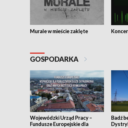
Murale w mieście zaklęte
Koncer
GOSPODARKA
Wojewódzki Urząd Pracy –
Badź b
Fundusze Europejskie dla
Dystry