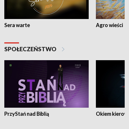
Sera warte
Agro wieści
SPOŁECZEŃSTWO
PrzyStań nad Biblią
Okiem kierow