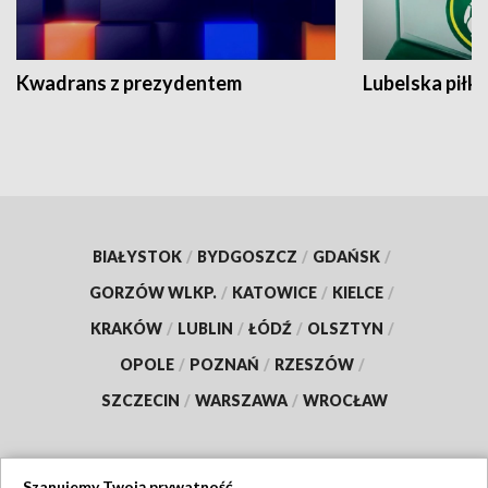
Kwadrans z prezydentem
Lubelska piłk
BIAŁYSTOK
/
BYDGOSZCZ
/
GDAŃSK
/
GORZÓW WLKP.
/
KATOWICE
/
KIELCE
/
KRAKÓW
/
LUBLIN
/
ŁÓDŹ
/
OLSZTYN
/
OPOLE
/
POZNAŃ
/
RZESZÓW
/
SZCZECIN
/
WARSZAWA
/
WROCŁAW
Szanujemy Twoją prywatność