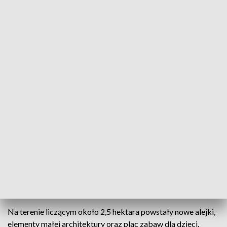
Rewitalizacja Parku Bronowickiego na finiszu. Mieszkańcy wrócą tam latem
Rewitalizacja Parku Bronowickiego w Lublinie
dobiega końca. Według zapowiedzi mieszkańcy
będą mogli korzystać z odnowionej przestrzeni już
na początku wakacji.
Choć w parku wciąż stoją tabliczki informujące o robotach
budowlanych, większość zmian jest już dobrze widoczna.
Na terenie liczącym około 2,5 hektara powstały nowe alejki,
elementy małej architektury oraz plac zabaw dla dzieci.