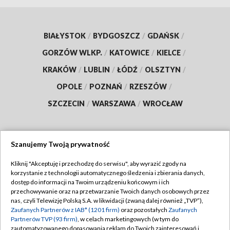
BIAŁYSTOK
/
BYDGOSZCZ
/
GDAŃSK
/
GORZÓW WLKP.
/
KATOWICE
/
KIELCE
/
KRAKÓW
/
LUBLIN
/
ŁÓDŹ
/
OLSZTYN
/
OPOLE
/
POZNAŃ
/
RZESZÓW
/
SZCZECIN
/
WARSZAWA
/
WROCŁAW
Szanujemy Twoją prywatność
Dołącz do nas:
Kliknij "Akceptuję i przechodzę do serwisu", aby wyrazić zgody na
korzystanie z technologii automatycznego śledzenia i zbierania danych,
TVP
dostęp do informacji na Twoim urządzeniu końcowym i ich
Abonament TVP
przechowywanie oraz na przetwarzanie Twoich danych osobowych przez
Regulamin TVP
nas, czyli Telewizję Polską S.A. w likwidacji (zwaną dalej również „TVP”),
Emisja w TVP
Polityka prywatności
Zaufanych Partnerów z IAB* (1201 firm)
oraz pozostałych
Zaufanych
Partnerów TVP (93 firm)
, w celach marketingowych (w tym do
Centrum informacji TVP
Moje zgody
zautomatyzowanego dopasowania reklam do Twoich zainteresowań i