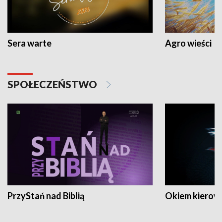
Sera warte
Agro wieści
SPOŁECZEŃSTWO
PrzyStań nad Biblią
Okiem kierow