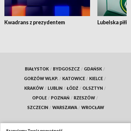
Kwadrans z prezydentem
Lubelska piłk
BIAŁYSTOK
/
BYDGOSZCZ
/
GDAŃSK
/
GORZÓW WLKP.
/
KATOWICE
/
KIELCE
/
KRAKÓW
/
LUBLIN
/
ŁÓDŹ
/
OLSZTYN
/
OPOLE
/
POZNAŃ
/
RZESZÓW
/
SZCZECIN
/
WARSZAWA
/
WROCŁAW
Szanujemy Twoją prywatność