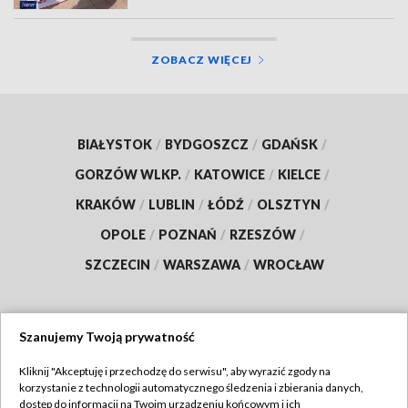
ZOBACZ WIĘCEJ
BIAŁYSTOK
/
BYDGOSZCZ
/
GDAŃSK
/
GORZÓW WLKP.
/
KATOWICE
/
KIELCE
/
KRAKÓW
/
LUBLIN
/
ŁÓDŹ
/
OLSZTYN
/
OPOLE
/
POZNAŃ
/
RZESZÓW
/
SZCZECIN
/
WARSZAWA
/
WROCŁAW
Szanujemy Twoją prywatność
Dołącz do nas:
Kliknij "Akceptuję i przechodzę do serwisu", aby wyrazić zgody na
korzystanie z technologii automatycznego śledzenia i zbierania danych,
TVP
dostęp do informacji na Twoim urządzeniu końcowym i ich