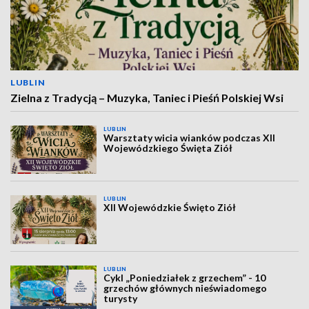
LUBLIN
Zielna z Tradycją – Muzyka, Taniec i Pieśń Polskiej Wsi
LUBLIN
Warsztaty wicia wianków podczas XII
Wojewódzkiego Święta Ziół
LUBLIN
XII Wojewódzkie Święto Ziół
LUBLIN
Cykl „Poniedziałek z grzechem” - 10
grzechów głównych nieświadomego
turysty