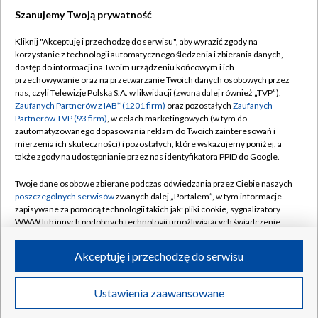
Szanujemy Twoją prywatność
Dołącz do nas:
Kliknij "Akceptuję i przechodzę do serwisu", aby wyrazić zgody na
korzystanie z technologii automatycznego śledzenia i zbierania danych,
TVP
dostęp do informacji na Twoim urządzeniu końcowym i ich
Abonament TVP
przechowywanie oraz na przetwarzanie Twoich danych osobowych przez
Regulamin TVP
nas, czyli Telewizję Polską S.A. w likwidacji (zwaną dalej również „TVP”),
Emisja w TVP
Polityka prywatności
Zaufanych Partnerów z IAB* (1201 firm)
oraz pozostałych
Zaufanych
Partnerów TVP (93 firm)
, w celach marketingowych (w tym do
Centrum informacji TVP
Moje zgody
zautomatyzowanego dopasowania reklam do Twoich zainteresowań i
mierzenia ich skuteczności) i pozostałych, które wskazujemy poniżej, a
Naziemna Telewizja Cyfrowa
Pomoc
także zgody na udostępnianie przez nas identyfikatora PPID do Google.
Sklep TVP
Biuro reklamy
Twoje dane osobowe zbierane podczas odwiedzania przez Ciebie naszych
Rada Programowa
Kontakt
poszczególnych serwisów
zwanych dalej „Portalem”, w tym informacje
zapisywane za pomocą technologii takich jak: pliki cookie, sygnalizatory
System NOS
WWW lub innych podobnych technologii umożliwiających świadczenie
dopasowanych i bezpiecznych usług, personalizację treści oraz reklam,
Informacje o nadawcy
Kanały
udostępnianie funkcji mediów społecznościowych oraz analizowanie
Akceptuję i przechodzę do serwisu
ruchu w Internecie.
Program dla prasy
©2026 Telewizja Polska S.A. w likwidacji
Biuro Reklamy
Twoje dane osobowe zbierane podczas odwiedzania przez Ciebie
Ustawienia zaawansowane
poszczególnych serwisów
na Portalu, takie jak adresy IP, identyfikatory
Ogłoszenie przetargowe
Twoich urządzeń końcowych i identyfikatory plików cookie, informacje o