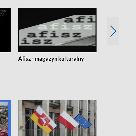
Afisz - magazyn kulturalny
Zobacz, co s