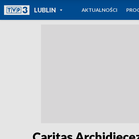
POWRÓT DO
LUBLIN
AKTUALNOŚCI
PRO
TVP REGIONY
Caritas Archidiecez