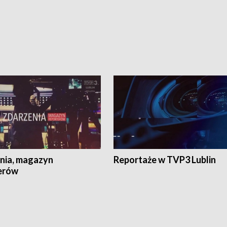
nia, magazyn
Reportaże w TVP3 Lublin
erów