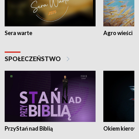
Sera warte
Agro wieści
SPOŁECZEŃSTWO
PrzyStań nad Biblią
Okiem kierow