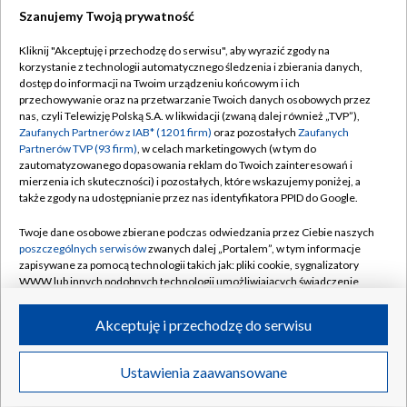
Szanujemy Twoją prywatność
Dołącz do nas:
Kliknij "Akceptuję i przechodzę do serwisu", aby wyrazić zgody na
korzystanie z technologii automatycznego śledzenia i zbierania danych,
TVP
dostęp do informacji na Twoim urządzeniu końcowym i ich
Abonament TVP
przechowywanie oraz na przetwarzanie Twoich danych osobowych przez
Regulamin TVP
nas, czyli Telewizję Polską S.A. w likwidacji (zwaną dalej również „TVP”),
Emisja w TVP
Polityka prywatności
Zaufanych Partnerów z IAB* (1201 firm)
oraz pozostałych
Zaufanych
Partnerów TVP (93 firm)
, w celach marketingowych (w tym do
Centrum informacji TVP
Moje zgody
zautomatyzowanego dopasowania reklam do Twoich zainteresowań i
mierzenia ich skuteczności) i pozostałych, które wskazujemy poniżej, a
Naziemna Telewizja Cyfrowa
Pomoc
także zgody na udostępnianie przez nas identyfikatora PPID do Google.
Sklep TVP
Biuro reklamy
Twoje dane osobowe zbierane podczas odwiedzania przez Ciebie naszych
Rada Programowa
Kontakt
poszczególnych serwisów
zwanych dalej „Portalem”, w tym informacje
zapisywane za pomocą technologii takich jak: pliki cookie, sygnalizatory
System NOS
WWW lub innych podobnych technologii umożliwiających świadczenie
dopasowanych i bezpiecznych usług, personalizację treści oraz reklam,
Informacje o nadawcy
Kanały
udostępnianie funkcji mediów społecznościowych oraz analizowanie
Akceptuję i przechodzę do serwisu
ruchu w Internecie.
Program dla prasy
©2026 Telewizja Polska S.A. w likwidacji
Biuro Reklamy
Twoje dane osobowe zbierane podczas odwiedzania przez Ciebie
Ustawienia zaawansowane
poszczególnych serwisów
na Portalu, takie jak adresy IP, identyfikatory
Ogłoszenie przetargowe
Twoich urządzeń końcowych i identyfikatory plików cookie, informacje o