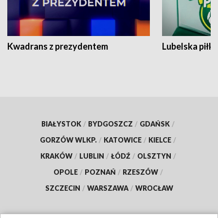
Kwadrans z prezydentem
Lubelska piłk
BIAŁYSTOK
/
BYDGOSZCZ
/
GDAŃSK
/
GORZÓW WLKP.
/
KATOWICE
/
KIELCE
/
KRAKÓW
/
LUBLIN
/
ŁÓDŹ
/
OLSZTYN
/
OPOLE
/
POZNAŃ
/
RZESZÓW
/
SZCZECIN
/
WARSZAWA
/
WROCŁAW