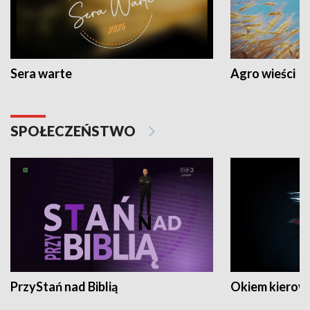
Sera warte
Agro wieści
SPOŁECZEŃSTWO
PrzyStań nad Biblią
Okiem kierow