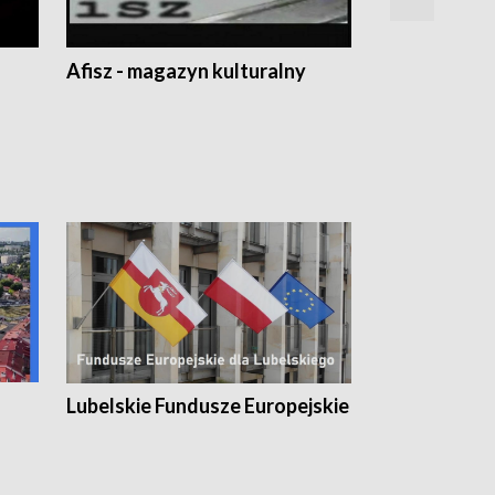
Afisz - magazyn kulturalny
Zobacz, co s
Lubelskie Fundusze Europejskie