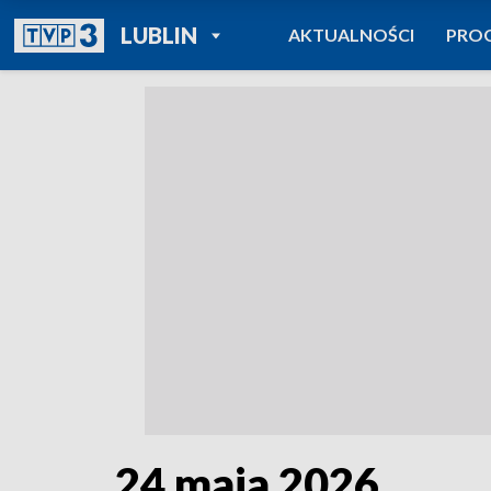
POWRÓT DO
LUBLIN
AKTUALNOŚCI
PRO
TVP REGIONY
24 maja 2026