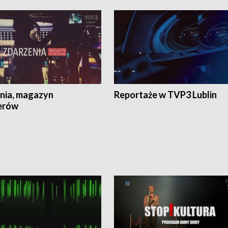
nia, magazyn
Reportaże w TVP3 Lublin
erów