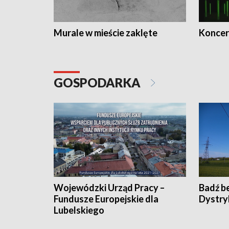
Murale w mieście zaklęte
Koncer
GOSPODARKA
Wojewódzki Urząd Pracy –
Badź b
Fundusze Europejskie dla
Dystry
Lubelskiego