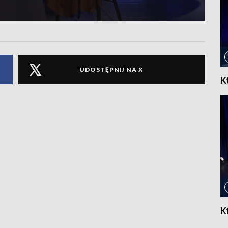
UDOSTĘPNIJ NA X
K
K