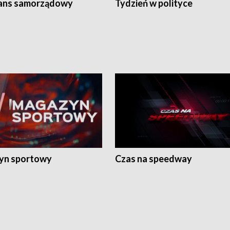
ans samorządowy
Tydzień w polityce
yn sportowy
Czas na speedway