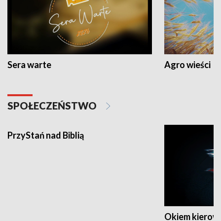
Sera warte
Agro wieści
SPOŁECZEŃSTWO
PrzyStań nad Biblią
Okiem kierow