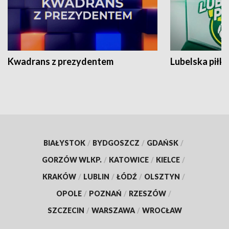
Kwadrans z prezydentem
Lubelska piłk
BIAŁYSTOK
/
BYDGOSZCZ
/
GDAŃSK
/
GORZÓW WLKP.
/
KATOWICE
/
KIELCE
/
KRAKÓW
/
LUBLIN
/
ŁÓDŹ
/
OLSZTYN
/
OPOLE
/
POZNAŃ
/
RZESZÓW
/
SZCZECIN
/
WARSZAWA
/
WROCŁAW