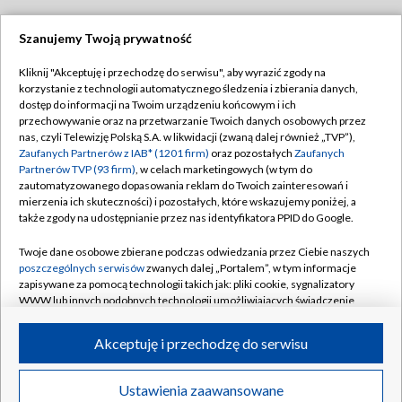
Szanujemy Twoją prywatność
Dołącz do nas:
Kliknij "Akceptuję i przechodzę do serwisu", aby wyrazić zgody na
korzystanie z technologii automatycznego śledzenia i zbierania danych,
TVP
dostęp do informacji na Twoim urządzeniu końcowym i ich
Abonament TVP
przechowywanie oraz na przetwarzanie Twoich danych osobowych przez
Regulamin TVP
nas, czyli Telewizję Polską S.A. w likwidacji (zwaną dalej również „TVP”),
Emisja w TVP
Polityka prywatności
Zaufanych Partnerów z IAB* (1201 firm)
oraz pozostałych
Zaufanych
Partnerów TVP (93 firm)
, w celach marketingowych (w tym do
Centrum informacji TVP
Moje zgody
zautomatyzowanego dopasowania reklam do Twoich zainteresowań i
mierzenia ich skuteczności) i pozostałych, które wskazujemy poniżej, a
Naziemna Telewizja Cyfrowa
Pomoc
także zgody na udostępnianie przez nas identyfikatora PPID do Google.
Sklep TVP
Biuro reklamy
Twoje dane osobowe zbierane podczas odwiedzania przez Ciebie naszych
Rada Programowa
Kontakt
poszczególnych serwisów
zwanych dalej „Portalem”, w tym informacje
zapisywane za pomocą technologii takich jak: pliki cookie, sygnalizatory
System NOS
WWW lub innych podobnych technologii umożliwiających świadczenie
dopasowanych i bezpiecznych usług, personalizację treści oraz reklam,
Informacje o nadawcy
Kanały
udostępnianie funkcji mediów społecznościowych oraz analizowanie
Akceptuję i przechodzę do serwisu
ruchu w Internecie.
Program dla prasy
©2026 Telewizja Polska S.A. w likwidacji
Biuro Reklamy
Twoje dane osobowe zbierane podczas odwiedzania przez Ciebie
Ustawienia zaawansowane
poszczególnych serwisów
na Portalu, takie jak adresy IP, identyfikatory