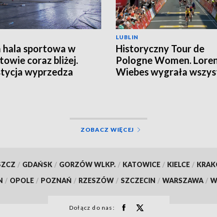
LUBLIN
hala sportowa w
Historyczny Tour de
towie coraz bliżej.
Pologne Women. Lore
tycja wyprzedza
Wiebes wygrała wszys
onogram
etapy
ZOBACZ WIĘCEJ
SZCZ
/
GDAŃSK
/
GORZÓW WLKP.
/
KATOWICE
/
KIELCE
/
KRA
N
/
OPOLE
/
POZNAŃ
/
RZESZÓW
/
SZCZECIN
/
WARSZAWA
/
W
Dołącz do nas: