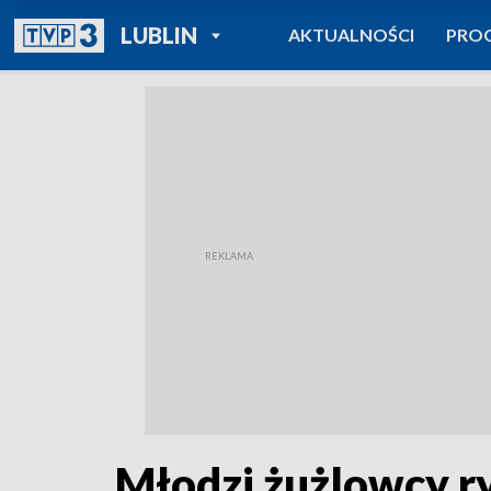
POWRÓT DO
LUBLIN
AKTUALNOŚCI
PRO
TVP REGIONY
Młodzi żużlowcy ry