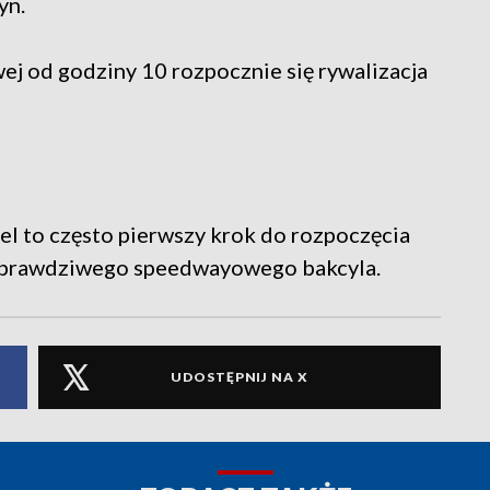
yn.
wej od godziny 10 rozpocznie się rywalizacja
żel to często pierwszy krok do rozpoczęcia
ie prawdziwego speedwayowego bakcyla.
UDOSTĘPNIJ NA X