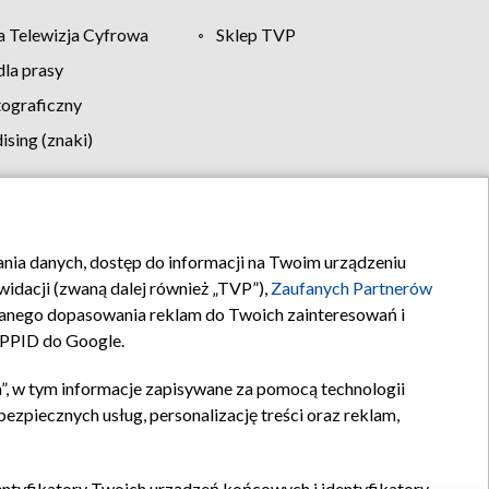
 Telewizja Cyfrowa
Sklep TVP
la prasy
tograficzny
sing (znaki)
klamy
Kontakt
rania danych, dostęp do informacji na Twoim urządzeniu
idacji (zwaną dalej również „TVP”),
Zaufanych Partnerów
anego dopasowania reklam do Twoich zainteresowań i
a PPID do Google.
”, w tym informacje zapisywane za pomocą technologii
zpiecznych usług, personalizację treści oraz reklam,
identyfikatory Twoich urządzeń końcowych i identyfikatory