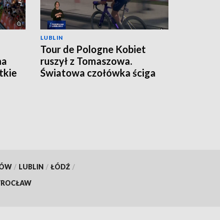
LUBLIN
Tour de Pologne Kobiet
na
ruszył z Tomaszowa.
tkie
Światowa czołówka ściga
się na Lubelszczyźnie
KÓW
/
LUBLIN
/
ŁÓDŹ
/
ROCŁAW