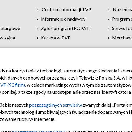
Centrum informacji TVP
Naziemna
Informacje o nadawcy
Program d
zetargowe
Zgłoś program (ROPAT)
Serwis fo
wizyjna
Kariera w TVP
Merchandi
Polityka prywatności
Moje zgody
Pomoc
Biuro re
ody na korzystanie z technologii automatycznego śledzenia i zbie
 danych osobowych przez nas, czyli Telewizję Polską S.A. w likw
VP (93 firm)
, w celach marketingowych (w tym do zautomatyzow
 poniżej, a także zgody na udostępnianie przez nas identyfikator
Ciebie naszych
poszczególnych serwisów
zwanych dalej „Portalem
obnych technologii umożliwiających świadczenie dopasowanych i be
zowanie ruchu w Internecie.
Ciebie
poszczególnych serwisów
na Portalu, takie jak adresy IP, 