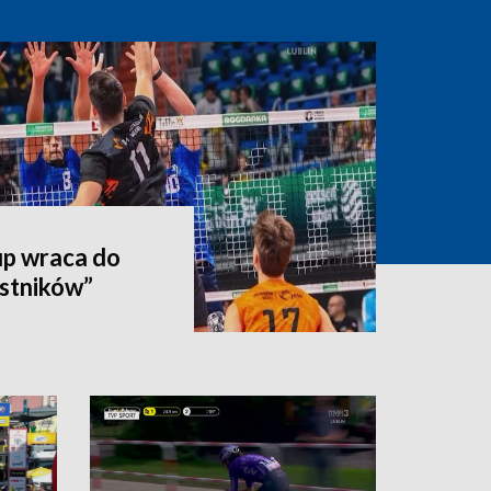
p wraca do
estników”