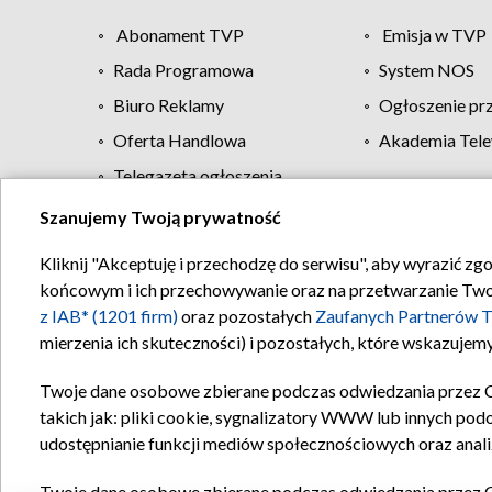
Abonament TVP
Emisja w TVP
Rada Programowa
System NOS
Biuro Reklamy
Ogłoszenie pr
Oferta Handlowa
Akademia Tele
Telegazeta ogłoszenia
Szanujemy Twoją prywatność
Regulamin TVP
Kliknij "Akceptuję i przechodzę do serwisu", aby wyrazić zg
końcowym i ich przechowywanie oraz na przetwarzanie Twoich
z IAB* (1201 firm)
oraz pozostałych
Zaufanych Partnerów T
mierzenia ich skuteczności) i pozostałych, które wskazujemy
Twoje dane osobowe zbierane podczas odwiedzania przez 
takich jak: pliki cookie, sygnalizatory WWW lub innych pod
udostępnianie funkcji mediów społecznościowych oraz anali
Twoje dane osobowe zbierane podczas odwiedzania przez 