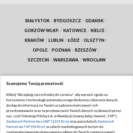
BIAŁYSTOK
/
BYDGOSZCZ
/
GDAŃSK
/
GORZÓW WLKP.
/
KATOWICE
/
KIELCE
/
KRAKÓW
/
LUBLIN
/
ŁÓDŹ
/
OLSZTYN
/
OPOLE
/
POZNAŃ
/
RZESZÓW
/
SZCZECIN
/
WARSZAWA
/
WROCŁAW
Szanujemy Twoją prywatność
Dołącz do nas:
Kliknij "Akceptuję i przechodzę do serwisu", aby wyrazić zgody na
korzystanie z technologii automatycznego śledzenia i zbierania danych,
TVP
dostęp do informacji na Twoim urządzeniu końcowym i ich
Abonament TVP
przechowywanie oraz na przetwarzanie Twoich danych osobowych przez
Regulamin TVP
nas, czyli Telewizję Polską S.A. w likwidacji (zwaną dalej również „TVP”),
Emisja w TVP
Polityka prywatności
Zaufanych Partnerów z IAB* (1201 firm)
oraz pozostałych
Zaufanych
Partnerów TVP (93 firm)
, w celach marketingowych (w tym do
Centrum informacji TVP
Moje zgody
zautomatyzowanego dopasowania reklam do Twoich zainteresowań i