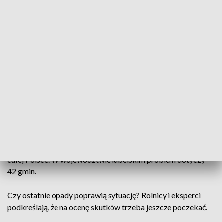
są słabo rozkrzewione. A właśnie ta faza rozwoju roślin ma
kluczowe znaczenie dla przyszłych plonów.
Powodem problemów jest przede wszystkim brak wody, co
potwierdzają agrometeorolodzy z Instytutu Uprawy
Nawożenia i Gleboznawstwa w Puławach.
Najniższy klimatyczny bilans wodny odnotowano między
innymi w województwach kujawsko-pomorskim,
mazowieckim, łódzkim, warmińsko-mazurskim oraz
lubelskim.
Suszę w uprawach zbóż jarych stwierdzono w 334 gminach w
całej Polsce. W województwie lubelskim problem dotyczy
42 gmin.
Czy ostatnie opady poprawią sytuację? Rolnicy i eksperci
podkreślają, że na ocenę skutków trzeba jeszcze poczekać.