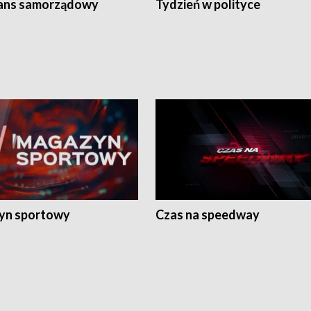
ans samorządowy
Tydzień w polityce
yn sportowy
Czas na speedway