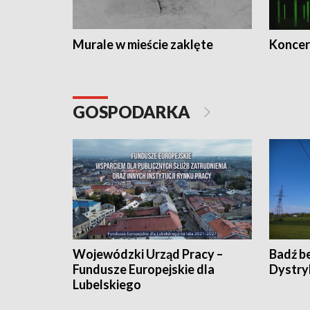
Murale w mieście zaklęte
Koncer
GOSPODARKA
Wojewódzki Urząd Pracy –
Badź b
Fundusze Europejskie dla
Dystry
Lubelskiego