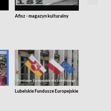
Afisz - magazyn kulturalny
Zobacz, co s
Lubelskie Fundusze Europejskie