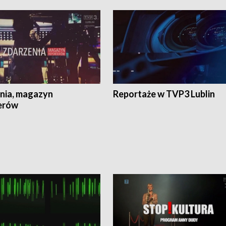
nia, magazyn
Reportaże w TVP3 Lublin
erów