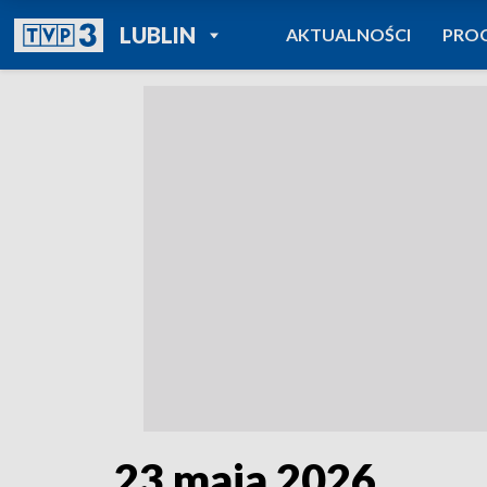
POWRÓT DO
LUBLIN
AKTUALNOŚCI
PRO
TVP REGIONY
23 maja 2026