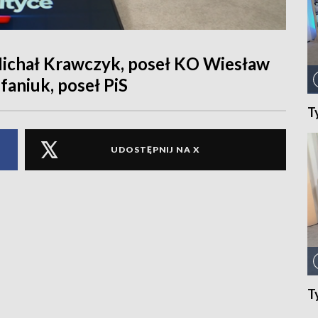
Michał Krawczyk, poseł KO Wiesław
faniuk, poseł PiS
T
UDOSTĘPNIJ NA X
T