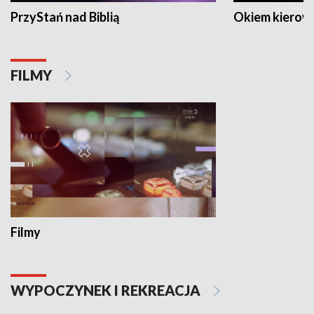
PrzyStań nad Biblią
Okiem kierow
FILMY
Filmy
WYPOCZYNEK I REKREACJA