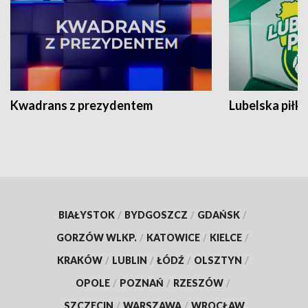
Kwadrans z prezydentem
Lubelska piłk
BIAŁYSTOK
/
BYDGOSZCZ
/
GDAŃSK
/
GORZÓW WLKP.
/
KATOWICE
/
KIELCE
/
KRAKÓW
/
LUBLIN
/
ŁÓDŹ
/
OLSZTYN
/
OPOLE
/
POZNAŃ
/
RZESZÓW
/
SZCZECIN
/
WARSZAWA
/
WROCŁAW