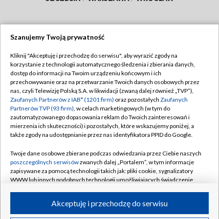
Szanujemy Twoją prywatność
Dołącz do nas:
Kliknij "Akceptuję i przechodzę do serwisu", aby wyrazić zgody na
korzystanie z technologii automatycznego śledzenia i zbierania danych,
TVP
dostęp do informacji na Twoim urządzeniu końcowym i ich
Abonament TVP
przechowywanie oraz na przetwarzanie Twoich danych osobowych przez
Regulamin TVP
nas, czyli Telewizję Polską S.A. w likwidacji (zwaną dalej również „TVP”),
Emisja w TVP
Polityka prywatności
Zaufanych Partnerów z IAB* (1201 firm)
oraz pozostałych
Zaufanych
Partnerów TVP (93 firm)
, w celach marketingowych (w tym do
Centrum informacji TVP
Moje zgody
zautomatyzowanego dopasowania reklam do Twoich zainteresowań i
mierzenia ich skuteczności) i pozostałych, które wskazujemy poniżej, a
Naziemna Telewizja Cyfrowa
Pomoc
także zgody na udostępnianie przez nas identyfikatora PPID do Google.
Sklep TVP
Biuro reklamy
Twoje dane osobowe zbierane podczas odwiedzania przez Ciebie naszych
Rada Programowa
Kontakt
poszczególnych serwisów
zwanych dalej „Portalem”, w tym informacje
zapisywane za pomocą technologii takich jak: pliki cookie, sygnalizatory
System NOS
WWW lub innych podobnych technologii umożliwiających świadczenie
dopasowanych i bezpiecznych usług, personalizację treści oraz reklam,
Informacje o nadawcy
Kanały
udostępnianie funkcji mediów społecznościowych oraz analizowanie
Akceptuję i przechodzę do serwisu
ruchu w Internecie.
Program dla prasy
©2026 Telewizja Polska S.A. w likwidacji