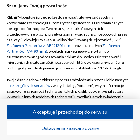
Szanujemy Twoją prywatność
Dołącz do nas:
Kliknij "Akceptuję i przechodzę do serwisu", aby wyrazić zgody na
korzystanie z technologii automatycznego śledzenia i zbierania danych,
TVP
dostęp do informacji na Twoim urządzeniu końcowym i ich
Abonament TVP
przechowywanie oraz na przetwarzanie Twoich danych osobowych przez
Regulamin TVP
nas, czyli Telewizję Polską S.A. w likwidacji (zwaną dalej również „TVP”),
Emisja w TVP
Polityka prywatności
Zaufanych Partnerów z IAB* (1201 firm)
oraz pozostałych
Zaufanych
Partnerów TVP (93 firm)
, w celach marketingowych (w tym do
Centrum informacji TVP
Moje zgody
zautomatyzowanego dopasowania reklam do Twoich zainteresowań i
mierzenia ich skuteczności) i pozostałych, które wskazujemy poniżej, a
Naziemna Telewizja Cyfrowa
Pomoc
także zgody na udostępnianie przez nas identyfikatora PPID do Google.
Sklep TVP
Biuro reklamy
Twoje dane osobowe zbierane podczas odwiedzania przez Ciebie naszych
Rada Programowa
Kontakt
poszczególnych serwisów
zwanych dalej „Portalem”, w tym informacje
zapisywane za pomocą technologii takich jak: pliki cookie, sygnalizatory
System NOS
WWW lub innych podobnych technologii umożliwiających świadczenie
dopasowanych i bezpiecznych usług, personalizację treści oraz reklam,
Informacje o nadawcy
Kanały
udostępnianie funkcji mediów społecznościowych oraz analizowanie
Akceptuję i przechodzę do serwisu
ruchu w Internecie.
Program dla prasy
©2026 Telewizja Polska S.A. w likwidacji
Biuro Reklamy
Twoje dane osobowe zbierane podczas odwiedzania przez Ciebie
Ustawienia zaawansowane
poszczególnych serwisów
na Portalu, takie jak adresy IP, identyfikatory
Ogłoszenie przetargowe
Twoich urządzeń końcowych i identyfikatory plików cookie, informacje o