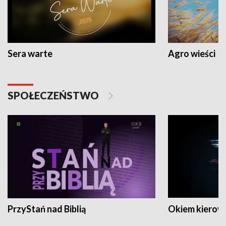
Sera warte
Agro wieści
SPOŁECZEŃSTWO
PrzyStań nad Biblią
Okiem kierow