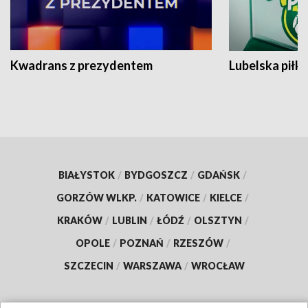
Kwadrans z prezydentem
Lubelska piłk
BIAŁYSTOK
/
BYDGOSZCZ
/
GDAŃSK
/
GORZÓW WLKP.
/
KATOWICE
/
KIELCE
/
KRAKÓW
/
LUBLIN
/
ŁÓDŹ
/
OLSZTYN
/
OPOLE
/
POZNAŃ
/
RZESZÓW
/
SZCZECIN
/
WARSZAWA
/
WROCŁAW