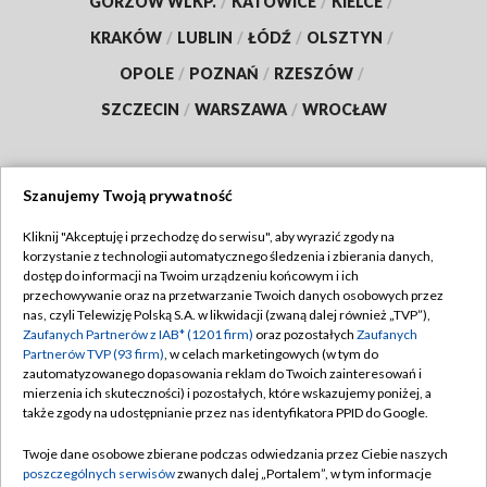
GORZÓW WLKP.
/
KATOWICE
/
KIELCE
/
KRAKÓW
/
LUBLIN
/
ŁÓDŹ
/
OLSZTYN
/
OPOLE
/
POZNAŃ
/
RZESZÓW
/
SZCZECIN
/
WARSZAWA
/
WROCŁAW
Szanujemy Twoją prywatność
Dołącz do nas:
Kliknij "Akceptuję i przechodzę do serwisu", aby wyrazić zgody na
korzystanie z technologii automatycznego śledzenia i zbierania danych,
TVP
dostęp do informacji na Twoim urządzeniu końcowym i ich
Abonament TVP
przechowywanie oraz na przetwarzanie Twoich danych osobowych przez
Regulamin TVP
nas, czyli Telewizję Polską S.A. w likwidacji (zwaną dalej również „TVP”),
Emisja w TVP
Polityka prywatności
Zaufanych Partnerów z IAB* (1201 firm)
oraz pozostałych
Zaufanych
Partnerów TVP (93 firm)
, w celach marketingowych (w tym do
Centrum informacji TVP
Moje zgody
zautomatyzowanego dopasowania reklam do Twoich zainteresowań i
mierzenia ich skuteczności) i pozostałych, które wskazujemy poniżej, a
Naziemna Telewizja Cyfrowa
Pomoc
także zgody na udostępnianie przez nas identyfikatora PPID do Google.
Sklep TVP
Biuro reklamy
Twoje dane osobowe zbierane podczas odwiedzania przez Ciebie naszych
Rada Programowa
Kontakt
poszczególnych serwisów
zwanych dalej „Portalem”, w tym informacje