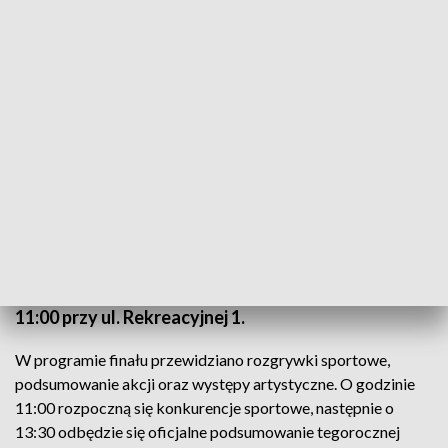
o
Fundacja Hospicjum Razem Możemy Więcej
zaprasza na plenerowy finał akcji „Pola Nadziei
2026”, który odbędzie się 22 maja 2026 roku w
amfiteatrze przy kompleksie Wyspa Wisła w
Stężyca. Wydarzenie rozpocznie się o godzinie
11:00 przy ul. Rekreacyjnej 1.
W programie finału przewidziano rozgrywki sportowe,
podsumowanie akcji oraz występy artystyczne. O godzinie
11:00 rozpoczną się konkurencje sportowe, następnie o
13:30 odbędzie się oficjalne podsumowanie tegorocznej