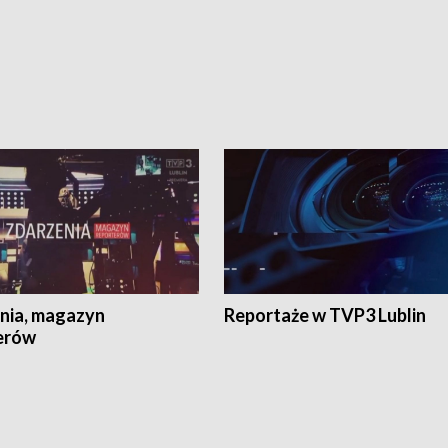
nia, magazyn
Reportaże w TVP3 Lublin
erów