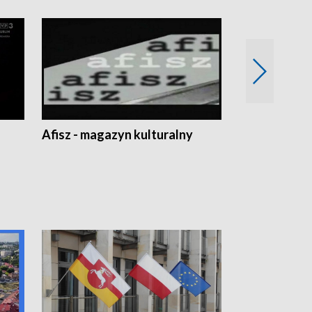
Afisz - magazyn kulturalny
Zobacz, co s