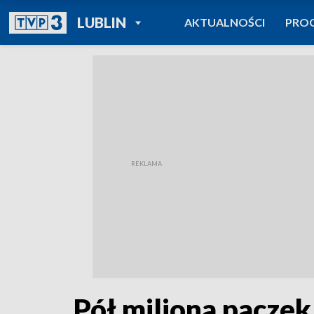
POWRÓT DO
LUBLIN
AKTUALNOŚCI
PRO
TVP REGIONY
Pół miliona paczek