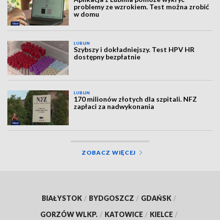
problemy ze wzrokiem. Test można zrobić
w domu
LUBLIN
Szybszy i dokładniejszy. Test HPV HR
dostępny bezpłatnie
LUBLIN
170 milionów złotych dla szpitali. NFZ
zapłaci za nadwykonania
ZOBACZ WIĘCEJ
BIAŁYSTOK
/
BYDGOSZCZ
/
GDAŃSK
/
GORZÓW WLKP.
/
KATOWICE
/
KIELCE
/