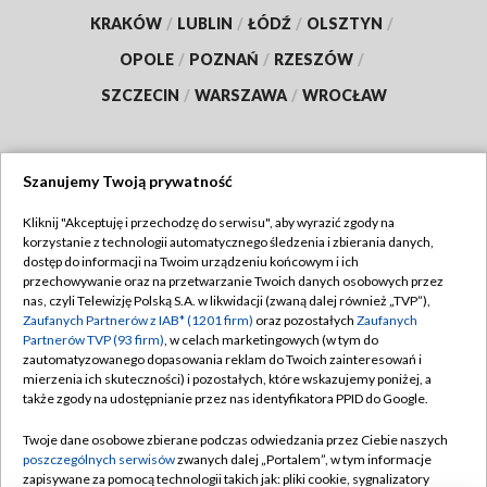
KRAKÓW
/
LUBLIN
/
ŁÓDŹ
/
OLSZTYN
/
OPOLE
/
POZNAŃ
/
RZESZÓW
/
SZCZECIN
/
WARSZAWA
/
WROCŁAW
Szanujemy Twoją prywatność
Dołącz do nas:
Kliknij "Akceptuję i przechodzę do serwisu", aby wyrazić zgody na
korzystanie z technologii automatycznego śledzenia i zbierania danych,
TVP
dostęp do informacji na Twoim urządzeniu końcowym i ich
Abonament TVP
przechowywanie oraz na przetwarzanie Twoich danych osobowych przez
Regulamin TVP
nas, czyli Telewizję Polską S.A. w likwidacji (zwaną dalej również „TVP”),
Emisja w TVP
Polityka prywatności
Zaufanych Partnerów z IAB* (1201 firm)
oraz pozostałych
Zaufanych
Partnerów TVP (93 firm)
, w celach marketingowych (w tym do
Centrum informacji TVP
Moje zgody
zautomatyzowanego dopasowania reklam do Twoich zainteresowań i
mierzenia ich skuteczności) i pozostałych, które wskazujemy poniżej, a
Naziemna Telewizja Cyfrowa
Pomoc
także zgody na udostępnianie przez nas identyfikatora PPID do Google.
Sklep TVP
Biuro reklamy
Twoje dane osobowe zbierane podczas odwiedzania przez Ciebie naszych
Rada Programowa
Kontakt
poszczególnych serwisów
zwanych dalej „Portalem”, w tym informacje
zapisywane za pomocą technologii takich jak: pliki cookie, sygnalizatory