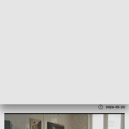
POWRÓT DO
LUBLIN
TVP REGIONY
„Poród bez tajemnic” w Lublinie. Dni
Otwarte dla przyszłych rodziców
2026-05-20