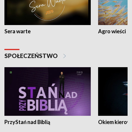
Sera warte
Agro wieści
SPOŁECZEŃSTWO
PrzyStań nad Biblią
Okiem kierow