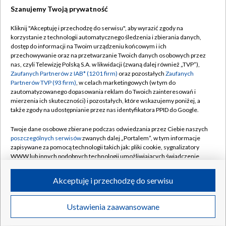
Szanujemy Twoją prywatność
Dołącz do nas:
Kliknij "Akceptuję i przechodzę do serwisu", aby wyrazić zgody na
korzystanie z technologii automatycznego śledzenia i zbierania danych,
TVP
dostęp do informacji na Twoim urządzeniu końcowym i ich
Abonament TVP
przechowywanie oraz na przetwarzanie Twoich danych osobowych przez
Regulamin TVP
nas, czyli Telewizję Polską S.A. w likwidacji (zwaną dalej również „TVP”),
Emisja w TVP
Polityka prywatności
Zaufanych Partnerów z IAB* (1201 firm)
oraz pozostałych
Zaufanych
Partnerów TVP (93 firm)
, w celach marketingowych (w tym do
Centrum informacji TVP
Moje zgody
zautomatyzowanego dopasowania reklam do Twoich zainteresowań i
mierzenia ich skuteczności) i pozostałych, które wskazujemy poniżej, a
Naziemna Telewizja Cyfrowa
Pomoc
także zgody na udostępnianie przez nas identyfikatora PPID do Google.
Sklep TVP
Biuro reklamy
Twoje dane osobowe zbierane podczas odwiedzania przez Ciebie naszych
Rada Programowa
Kontakt
poszczególnych serwisów
zwanych dalej „Portalem”, w tym informacje
zapisywane za pomocą technologii takich jak: pliki cookie, sygnalizatory
System NOS
WWW lub innych podobnych technologii umożliwiających świadczenie
dopasowanych i bezpiecznych usług, personalizację treści oraz reklam,
Informacje o nadawcy
Kanały
udostępnianie funkcji mediów społecznościowych oraz analizowanie
Akceptuję i przechodzę do serwisu
ruchu w Internecie.
Program dla prasy
©2026 Telewizja Polska S.A. w likwidacji
Biuro Reklamy
Twoje dane osobowe zbierane podczas odwiedzania przez Ciebie
Ustawienia zaawansowane
poszczególnych serwisów
na Portalu, takie jak adresy IP, identyfikatory
Ogłoszenie przetargowe
Twoich urządzeń końcowych i identyfikatory plików cookie, informacje o