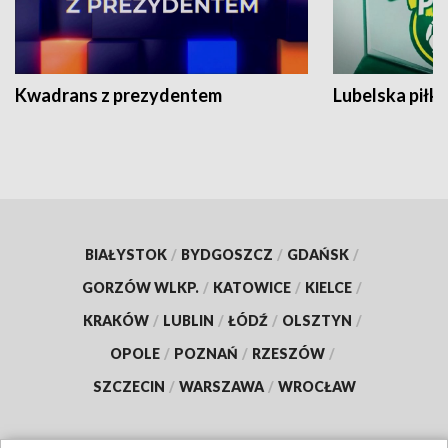
Kwadrans z prezydentem
Lubelska piłk
BIAŁYSTOK
/
BYDGOSZCZ
/
GDAŃSK
/
GORZÓW WLKP.
/
KATOWICE
/
KIELCE
/
KRAKÓW
/
LUBLIN
/
ŁÓDŹ
/
OLSZTYN
/
OPOLE
/
POZNAŃ
/
RZESZÓW
/
SZCZECIN
/
WARSZAWA
/
WROCŁAW