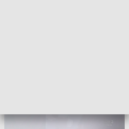
POWRÓT DO
LUBLIN
TVP REGIONY
Hałas nad Hrubieszowem. Mieszkańcy
zaniepokojeni, władze żądają wyjaśnień
2026-05-20