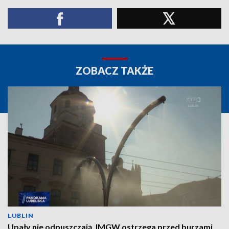
ZOBACZ TAKŻE
LUBLIN
Upały nie odpuszczają. IMGW ostrzega przed burzami