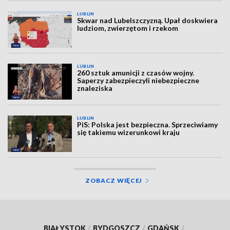
LUBLIN
Skwar nad Lubelszczyzną. Upał doskwiera
ludziom, zwierzętom i rzekom
LUBLIN
260 sztuk amunicji z czasów wojny.
Saperzy zabezpieczyli niebezpieczne
znaleziska
LUBLIN
PiS: Polska jest bezpieczna. Sprzeciwiamy
się takiemu wizerunkowi kraju
ZOBACZ WIĘCEJ
BIAŁYSTOK
/
BYDGOSZCZ
/
GDAŃSK
/