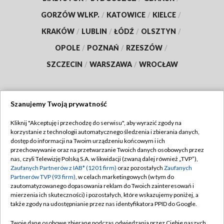
GORZÓW WLKP.
/
KATOWICE
/
KIELCE
/
KRAKÓW
/
LUBLIN
/
ŁÓDŹ
/
OLSZTYN
/
OPOLE
/
POZNAŃ
/
RZESZÓW
/
SZCZECIN
/
WARSZAWA
/
WROCŁAW
Szanujemy Twoją prywatność
Dołącz do nas:
Kliknij "Akceptuję i przechodzę do serwisu", aby wyrazić zgody na
korzystanie z technologii automatycznego śledzenia i zbierania danych,
TVP
dostęp do informacji na Twoim urządzeniu końcowym i ich
Abonament TVP
przechowywanie oraz na przetwarzanie Twoich danych osobowych przez
Regulamin TVP
nas, czyli Telewizję Polską S.A. w likwidacji (zwaną dalej również „TVP”),
Emisja w TVP
Polityka prywatności
Zaufanych Partnerów z IAB* (1201 firm)
oraz pozostałych
Zaufanych
Partnerów TVP (93 firm)
, w celach marketingowych (w tym do
Centrum informacji TVP
Moje zgody
zautomatyzowanego dopasowania reklam do Twoich zainteresowań i
mierzenia ich skuteczności) i pozostałych, które wskazujemy poniżej, a
Naziemna Telewizja Cyfrowa
Pomoc
także zgody na udostępnianie przez nas identyfikatora PPID do Google.
Sklep TVP
Biuro reklamy
Twoje dane osobowe zbierane podczas odwiedzania przez Ciebie naszych