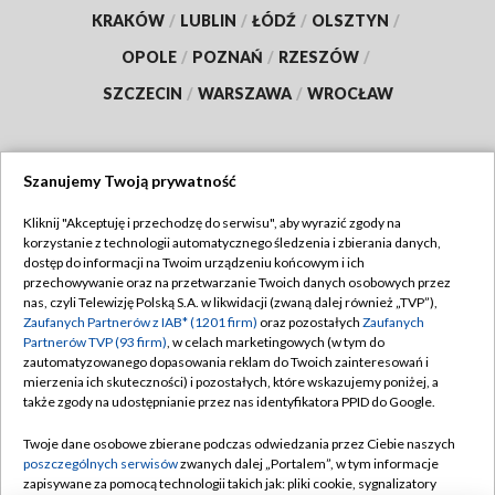
KRAKÓW
/
LUBLIN
/
ŁÓDŹ
/
OLSZTYN
/
OPOLE
/
POZNAŃ
/
RZESZÓW
/
SZCZECIN
/
WARSZAWA
/
WROCŁAW
Szanujemy Twoją prywatność
Dołącz do nas:
Kliknij "Akceptuję i przechodzę do serwisu", aby wyrazić zgody na
korzystanie z technologii automatycznego śledzenia i zbierania danych,
TVP
dostęp do informacji na Twoim urządzeniu końcowym i ich
Abonament TVP
przechowywanie oraz na przetwarzanie Twoich danych osobowych przez
Regulamin TVP
nas, czyli Telewizję Polską S.A. w likwidacji (zwaną dalej również „TVP”),
Emisja w TVP
Polityka prywatności
Zaufanych Partnerów z IAB* (1201 firm)
oraz pozostałych
Zaufanych
Partnerów TVP (93 firm)
, w celach marketingowych (w tym do
Centrum informacji TVP
Moje zgody
zautomatyzowanego dopasowania reklam do Twoich zainteresowań i
mierzenia ich skuteczności) i pozostałych, które wskazujemy poniżej, a
Naziemna Telewizja Cyfrowa
Pomoc
także zgody na udostępnianie przez nas identyfikatora PPID do Google.
Sklep TVP
Biuro reklamy
Twoje dane osobowe zbierane podczas odwiedzania przez Ciebie naszych
Rada Programowa
Kontakt
poszczególnych serwisów
zwanych dalej „Portalem”, w tym informacje
zapisywane za pomocą technologii takich jak: pliki cookie, sygnalizatory