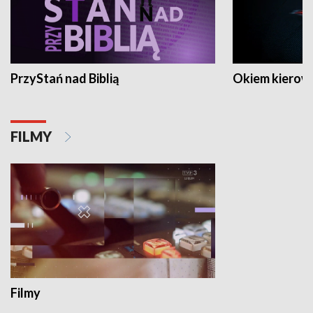
PrzyStań nad Biblią
Okiem kierow
FILMY
Filmy