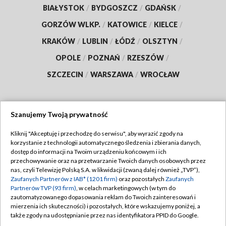
BIAŁYSTOK
/
BYDGOSZCZ
/
GDAŃSK
/
GORZÓW WLKP.
/
KATOWICE
/
KIELCE
/
KRAKÓW
/
LUBLIN
/
ŁÓDŹ
/
OLSZTYN
/
OPOLE
/
POZNAŃ
/
RZESZÓW
/
SZCZECIN
/
WARSZAWA
/
WROCŁAW
Szanujemy Twoją prywatność
Dołącz do nas:
Kliknij "Akceptuję i przechodzę do serwisu", aby wyrazić zgody na
korzystanie z technologii automatycznego śledzenia i zbierania danych,
TVP
dostęp do informacji na Twoim urządzeniu końcowym i ich
Abonament TVP
przechowywanie oraz na przetwarzanie Twoich danych osobowych przez
Regulamin TVP
nas, czyli Telewizję Polską S.A. w likwidacji (zwaną dalej również „TVP”),
Emisja w TVP
Polityka prywatności
Zaufanych Partnerów z IAB* (1201 firm)
oraz pozostałych
Zaufanych
Partnerów TVP (93 firm)
, w celach marketingowych (w tym do
Centrum informacji TVP
Moje zgody
zautomatyzowanego dopasowania reklam do Twoich zainteresowań i
mierzenia ich skuteczności) i pozostałych, które wskazujemy poniżej, a
Naziemna Telewizja Cyfrowa
Pomoc
także zgody na udostępnianie przez nas identyfikatora PPID do Google.
Sklep TVP