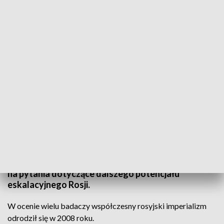
Eksperci w Lublinie dyskutują o rosyjskiej agresji
Ponad 40 ekspertów spotkało się w Lublinie na
konferencji organizowanej przez Instytut Europy
Środkowej poświęconej formom i źródłom rosyjskiej
agresji. Uczestnicy analizują zagrożenia w szerokiej
perspektywie i próbują odpowiedzieć między innymi
na pytania dotyczące dalszego potencjału
eskalacyjnego Rosji.
W ocenie wielu badaczy współczesny rosyjski imperializm
odrodził się w 2008 roku.