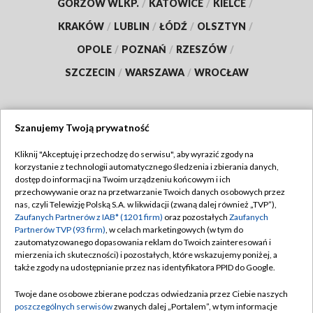
GORZÓW WLKP.
/
KATOWICE
/
KIELCE
/
KRAKÓW
/
LUBLIN
/
ŁÓDŹ
/
OLSZTYN
/
OPOLE
/
POZNAŃ
/
RZESZÓW
/
SZCZECIN
/
WARSZAWA
/
WROCŁAW
Szanujemy Twoją prywatność
Dołącz do nas:
Kliknij "Akceptuję i przechodzę do serwisu", aby wyrazić zgody na
korzystanie z technologii automatycznego śledzenia i zbierania danych,
TVP
dostęp do informacji na Twoim urządzeniu końcowym i ich
Abonament TVP
przechowywanie oraz na przetwarzanie Twoich danych osobowych przez
Regulamin TVP
nas, czyli Telewizję Polską S.A. w likwidacji (zwaną dalej również „TVP”),
Emisja w TVP
Polityka prywatności
Zaufanych Partnerów z IAB* (1201 firm)
oraz pozostałych
Zaufanych
Partnerów TVP (93 firm)
, w celach marketingowych (w tym do
Centrum informacji TVP
Moje zgody
zautomatyzowanego dopasowania reklam do Twoich zainteresowań i
mierzenia ich skuteczności) i pozostałych, które wskazujemy poniżej, a
Naziemna Telewizja Cyfrowa
Pomoc
także zgody na udostępnianie przez nas identyfikatora PPID do Google.
Sklep TVP
Biuro reklamy
Twoje dane osobowe zbierane podczas odwiedzania przez Ciebie naszych
Rada Programowa
Kontakt
poszczególnych serwisów
zwanych dalej „Portalem”, w tym informacje