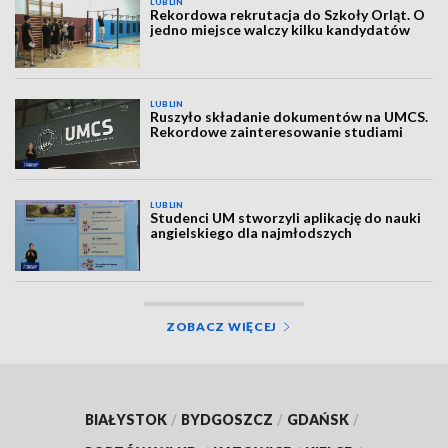
LUBLIN
Rekordowa rekrutacja do Szkoły Orląt. O
jedno miejsce walczy kilku kandydatów
LUBLIN
Ruszyło składanie dokumentów na UMCS.
Rekordowe zainteresowanie studiami
LUBLIN
Studenci UM stworzyli aplikację do nauki
angielskiego dla najmłodszych
ZOBACZ WIĘCEJ
BIAŁYSTOK
/
BYDGOSZCZ
/
GDAŃSK
/