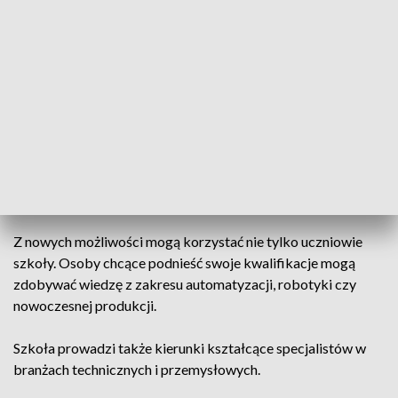
Zaprogramowany potrafi wykonać niemal każdy ruch.
„Robo-pies” to jedno z urządzeń, z którym na co dzień
pracują uczniowie Zespołu Szkół Transportowo-
Komunikacyjnych w Lublinie.
Dzięki nowoczesnemu wyposażeniu uczniowie zdobywają
umiejętności potrzebne na współczesnym rynku pracy. To
między innymi efekt działalności Branżowego Centrum
Umiejętności w dziedzinie robotyki, które działa od tego
roku szkolnego.
Z nowych możliwości mogą korzystać nie tylko uczniowie
szkoły. Osoby chcące podnieść swoje kwalifikacje mogą
zdobywać wiedzę z zakresu automatyzacji, robotyki czy
nowoczesnej produkcji.
Szkoła prowadzi także kierunki kształcące specjalistów w
branżach technicznych i przemysłowych.