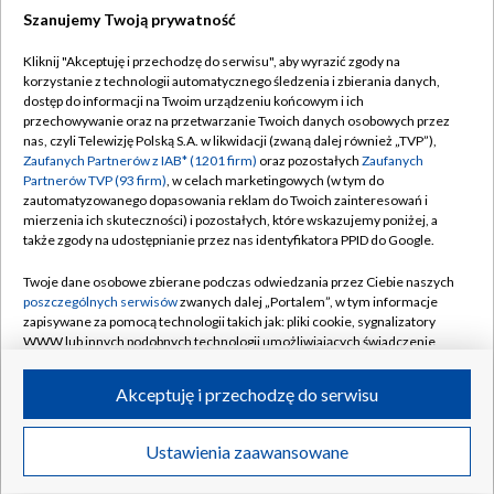
Szanujemy Twoją prywatność
Dołącz do nas:
Kliknij "Akceptuję i przechodzę do serwisu", aby wyrazić zgody na
korzystanie z technologii automatycznego śledzenia i zbierania danych,
TVP
dostęp do informacji na Twoim urządzeniu końcowym i ich
Abonament TVP
przechowywanie oraz na przetwarzanie Twoich danych osobowych przez
Regulamin TVP
nas, czyli Telewizję Polską S.A. w likwidacji (zwaną dalej również „TVP”),
Emisja w TVP
Polityka prywatności
Zaufanych Partnerów z IAB* (1201 firm)
oraz pozostałych
Zaufanych
Partnerów TVP (93 firm)
, w celach marketingowych (w tym do
Centrum informacji TVP
Moje zgody
zautomatyzowanego dopasowania reklam do Twoich zainteresowań i
mierzenia ich skuteczności) i pozostałych, które wskazujemy poniżej, a
Naziemna Telewizja Cyfrowa
Pomoc
także zgody na udostępnianie przez nas identyfikatora PPID do Google.
Sklep TVP
Biuro reklamy
Twoje dane osobowe zbierane podczas odwiedzania przez Ciebie naszych
Rada Programowa
Kontakt
poszczególnych serwisów
zwanych dalej „Portalem”, w tym informacje
zapisywane za pomocą technologii takich jak: pliki cookie, sygnalizatory
System NOS
WWW lub innych podobnych technologii umożliwiających świadczenie
dopasowanych i bezpiecznych usług, personalizację treści oraz reklam,
Informacje o nadawcy
Kanały
udostępnianie funkcji mediów społecznościowych oraz analizowanie
Akceptuję i przechodzę do serwisu
ruchu w Internecie.
Program dla prasy
©2026 Telewizja Polska S.A. w likwidacji
Biuro Reklamy
Twoje dane osobowe zbierane podczas odwiedzania przez Ciebie
Ustawienia zaawansowane
poszczególnych serwisów
na Portalu, takie jak adresy IP, identyfikatory
Ogłoszenie przetargowe
Twoich urządzeń końcowych i identyfikatory plików cookie, informacje o