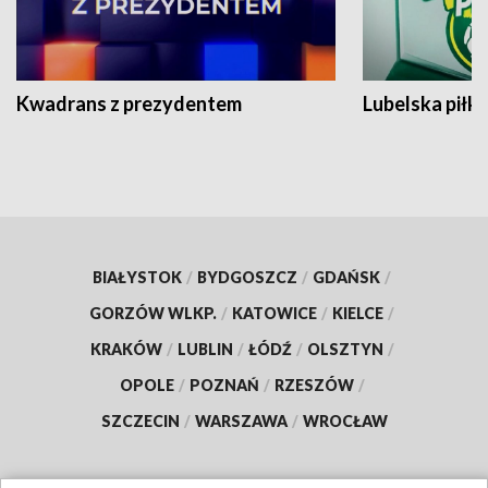
Kwadrans z prezydentem
Lubelska piłk
BIAŁYSTOK
/
BYDGOSZCZ
/
GDAŃSK
/
GORZÓW WLKP.
/
KATOWICE
/
KIELCE
/
KRAKÓW
/
LUBLIN
/
ŁÓDŹ
/
OLSZTYN
/
OPOLE
/
POZNAŃ
/
RZESZÓW
/
SZCZECIN
/
WARSZAWA
/
WROCŁAW