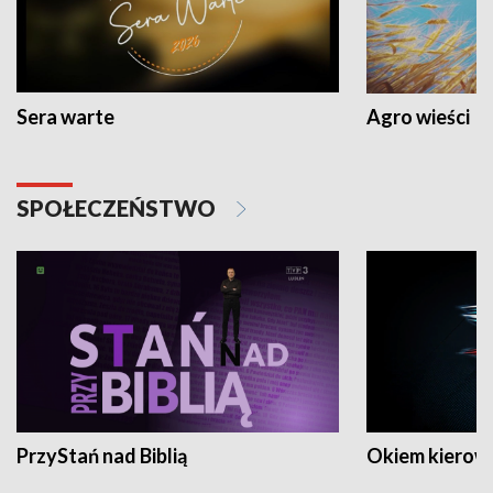
Sera warte
Agro wieści
SPOŁECZEŃSTWO
PrzyStań nad Biblią
Okiem kierow