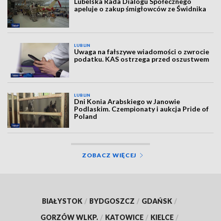
Lubelska Rada Dialogu Społecznego
apeluje o zakup śmigłowców ze Świdnika
LUBLIN
Uwaga na fałszywe wiadomości o zwrocie
podatku. KAS ostrzega przed oszustwem
LUBLIN
Dni Konia Arabskiego w Janowie
Podlaskim. Czempionaty i aukcja Pride of
Poland
ZOBACZ WIĘCEJ
BIAŁYSTOK
/
BYDGOSZCZ
/
GDAŃSK
/
GORZÓW WLKP.
/
KATOWICE
/
KIELCE
/