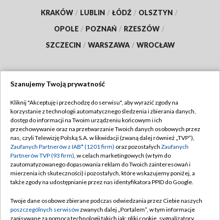
KRAKÓW
/
LUBLIN
/
ŁÓDŹ
/
OLSZTYN
/
OPOLE
/
POZNAŃ
/
RZESZÓW
/
SZCZECIN
/
WARSZAWA
/
WROCŁAW
Szanujemy Twoją prywatność
Dołącz do nas:
Kliknij "Akceptuję i przechodzę do serwisu", aby wyrazić zgody na
korzystanie z technologii automatycznego śledzenia i zbierania danych,
TVP
dostęp do informacji na Twoim urządzeniu końcowym i ich
Abonament TVP
przechowywanie oraz na przetwarzanie Twoich danych osobowych przez
Regulamin TVP
nas, czyli Telewizję Polską S.A. w likwidacji (zwaną dalej również „TVP”),
Emisja w TVP
Polityka prywatności
Zaufanych Partnerów z IAB* (1201 firm)
oraz pozostałych
Zaufanych
Partnerów TVP (93 firm)
, w celach marketingowych (w tym do
Centrum informacji TVP
Moje zgody
zautomatyzowanego dopasowania reklam do Twoich zainteresowań i
mierzenia ich skuteczności) i pozostałych, które wskazujemy poniżej, a
Naziemna Telewizja Cyfrowa
Pomoc
także zgody na udostępnianie przez nas identyfikatora PPID do Google.
Sklep TVP
Biuro reklamy
Twoje dane osobowe zbierane podczas odwiedzania przez Ciebie naszych
Rada Programowa
Kontakt
poszczególnych serwisów
zwanych dalej „Portalem”, w tym informacje
zapisywane za pomocą technologii takich jak: pliki cookie, sygnalizatory