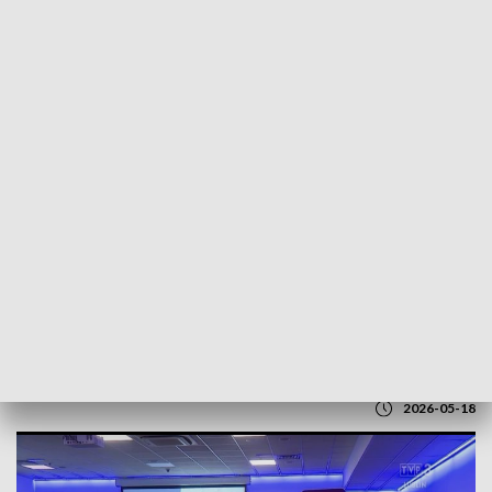
POWRÓT DO
LUBLIN
TVP REGIONY
Lubelskie firmy stawiają na eksport i
rozwój marek
2026-05-18