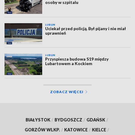
osoby w szpitalu
LUBLIN
Uciekał przed policją. Był pijany i nie miał
uprawnień
LUBLIN
Przyspiesza budowa S19 między
Lubartowem a Kockiem
ZOBACZ WIĘCEJ
BIAŁYSTOK
/
BYDGOSZCZ
/
GDAŃSK
/
GORZÓW WLKP.
/
KATOWICE
/
KIELCE
/