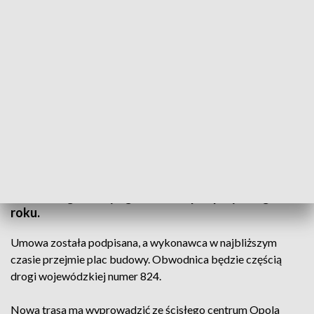
Podpisano umowę na budowę obwodnicy Opola Lubelskiego
Powstanie obwodnica Opola Lubelskiego. Dziś
podpisano umowę dotyczącą realizacji inwestycji.
Nowa droga ma być gotowa w lipcu przyszłego
roku.
Umowa została podpisana, a wykonawca w najbliższym
czasie przejmie plac budowy. Obwodnica będzie częścią
drogi wojewódzkiej numer 824.
Nowa trasa ma wyprowadzić ze ścisłego centrum Opola