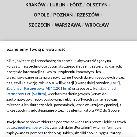
KRAKÓW
/
LUBLIN
/
ŁÓDŹ
/
OLSZTYN
/
OPOLE
/
POZNAŃ
/
RZESZÓW
/
SZCZECIN
/
WARSZAWA
/
WROCŁAW
Szanujemy Twoją prywatność
Dołącz do nas:
Kliknij "Akceptuję i przechodzę do serwisu", aby wyrazić zgody na
korzystanie z technologii automatycznego śledzenia i zbierania danych,
TVP
dostęp do informacji na Twoim urządzeniu końcowym i ich
Abonament TVP
przechowywanie oraz na przetwarzanie Twoich danych osobowych przez
Regulamin TVP
nas, czyli Telewizję Polską S.A. w likwidacji (zwaną dalej również „TVP”),
Emisja w TVP
Polityka prywatności
Zaufanych Partnerów z IAB* (1201 firm)
oraz pozostałych
Zaufanych
Partnerów TVP (93 firm)
, w celach marketingowych (w tym do
Centrum informacji TVP
Moje zgody
zautomatyzowanego dopasowania reklam do Twoich zainteresowań i
mierzenia ich skuteczności) i pozostałych, które wskazujemy poniżej, a
Naziemna Telewizja Cyfrowa
Pomoc
także zgody na udostępnianie przez nas identyfikatora PPID do Google.
Sklep TVP
Biuro reklamy
Twoje dane osobowe zbierane podczas odwiedzania przez Ciebie naszych
Rada Programowa
Kontakt
poszczególnych serwisów
zwanych dalej „Portalem”, w tym informacje
zapisywane za pomocą technologii takich jak: pliki cookie, sygnalizatory
System NOS