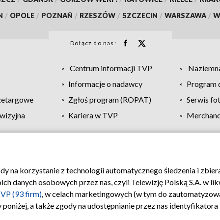
N
/
OPOLE
/
POZNAŃ
/
RZESZÓW
/
SZCZECIN
/
WARSZAWA
/
W
Dołącz do nas:
Centrum informacji TVP
Naziemna
Informacje o nadawcy
Program d
zetargowe
Zgłoś program (ROPAT)
Serwis fo
wizyjna
Kariera w TVP
Merchandi
Polityka prywatności
Moje zgody
Pomoc
Biuro re
ody na korzystanie z technologii automatycznego śledzenia i zbie
 danych osobowych przez nas, czyli Telewizję Polską S.A. w likw
VP (93 firm)
, w celach marketingowych (w tym do zautomatyzow
 poniżej, a także zgody na udostępnianie przez nas identyfikator