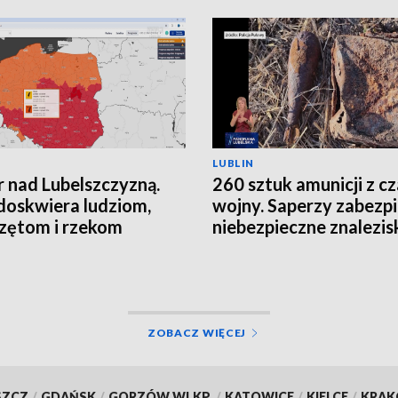
LUBLIN
 nad Lubelszczyzną.
260 sztuk amunicji z c
doskwiera ludziom,
wojny. Saperzy zabezpi
zętom i rzekom
niebezpieczne znalezis
ZOBACZ WIĘCEJ
SZCZ
/
GDAŃSK
/
GORZÓW WLKP.
/
KATOWICE
/
KIELCE
/
KRA