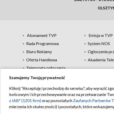
OLSZTY
Abonament TVP
Emisja w TVP
Rada Programowa
System NOS
Biuro Reklamy
Ogłoszenie pr
Oferta Handlowa
Akademia Tele
Telegazeta ogłoszenia
Szanujemy Twoją prywatność
Regulamin TVP
Kliknij "Akceptuję i przechodzę do serwisu", aby wyrazić zg
końcowym i ich przechowywanie oraz na przetwarzanie Twoich
z IAB* (1201 firm)
oraz pozostałych
Zaufanych Partnerów T
mierzenia ich skuteczności) i pozostałych, które wskazujemy