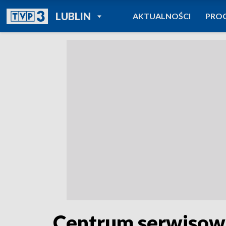
POWRÓT DO
LUBLIN
AKTUALNOŚCI
PRO
TVP REGIONY
Centrum serwisow