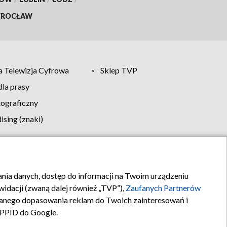
ROCŁAW
 Telewizja Cyfrowa
Sklep TVP
la prasy
tograficzny
sing (znaki)
klamy
Kontakt
rania danych, dostęp do informacji na Twoim urządzeniu
idacji (zwaną dalej również „TVP”),
Zaufanych Partnerów
anego dopasowania reklam do Twoich zainteresowań i
a PPID do Google.