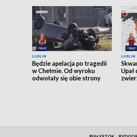
LUBLIN
LUBLIN
Będzie apelacja po tragedii
Skwar
w Chełmie. Od wyroku
Upał 
odwołały się obie strony
zwier
BIAŁYSTOK
/
BYDGO