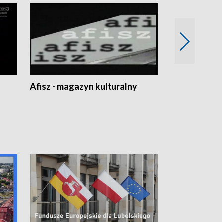
Afisz - magazyn kulturalny
Zobacz, co s