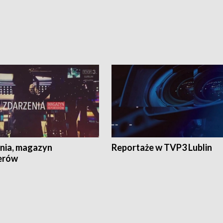
nia, magazyn
Reportaże w TVP3 Lublin
erów