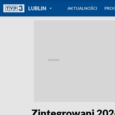
POWRÓT DO
LUBLIN
AKTUALNOŚCI
PRO
TVP REGIONY
„Zintegrowani 2026